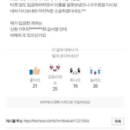
티켓 양도 입금하라하면서 이름을 잘못보냈으니 수수료랑 다시보
내라 다시보내라 마지막은 소송하겠다네요.^^
제가 입금한 계좌는
신한 110-57******35 김서영 인데
피해자 또 있으신가요
이 글에 대해서 어
떻게 생각하세요?
감동이에
좋아요
화나요
슬퍼요
요
21
16
26
25
테무에서 20% 가격으로 구입하세요!
게시물 주소
https://thecheat.co.kr/rb/?m=bbs&uid=12215834