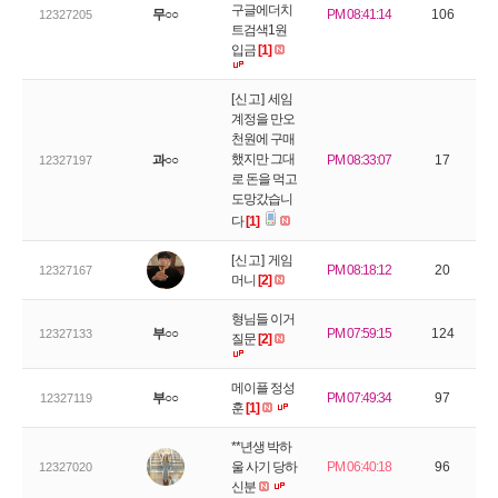
구글에더치
무○○
PM 08:41:14
106
12327205
트검색1원
입금
[1]
[신고]
세임
계정을 만오
천원에 구매
했지만 그대
과○○
PM 08:33:07
17
12327197
로 돈을 먹고
도망갔습니
다
[1]
[신고]
게임
PM 08:18:12
20
12327167
머니
[2]
형님들 이거
부○○
PM 07:59:15
124
12327133
질문
[2]
메이플 정성
부○○
PM 07:49:34
97
12327119
훈
[1]
**년생 박하
울 사기 당하
PM 06:40:18
96
12327020
신분