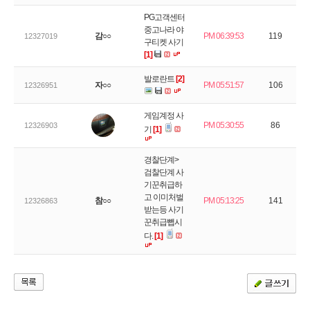
PG고객센터
중고나라 야
감○○
PM 06:39:53
119
12327019
구티켓 사기
[1]
발로란트
[2]
자○○
PM 05:51:57
106
12326951
게임계정 사
PM 05:30:55
86
12326903
기
[1]
경찰단계>
검찰단계 사
기꾼취급하
고 이미처벌
참○○
PM 05:13:25
141
12326863
받는등 사기
꾼취급뺍시
다.
[1]