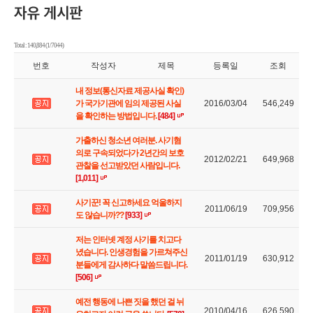
Total : 140,884 (1/7044)
번호
작성자
제목
등록일
조회
내 정보(통신자료 제공사실 확인)
가 국가기관에 임의 제공된 사실
2016/03/04
546,249
을 확인하는 방법입니다.
[484]
가출하신 청소년 여러분. 사기혐
의로 구속되었다가 2년간의 보호
2012/02/21
649,968
관찰을 선고받았던 사람입니다.
[1,011]
사기꾼! 꼭 신고하세요 억울하지
2011/06/19
709,956
도 않습니까??
[933]
저는 인터넷 계정 사기를 치고다
녔습니다. 인생경험을 가르쳐주신
2011/01/19
630,912
분들에게 감사하다 말씀드립니다.
[506]
예전 행동에 나쁜 짓을 했던 걸 뉘
2010/04/16
626,590