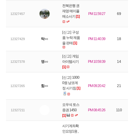
전북은행 권
재영 메이플
PM 11:59:27
69
12327457
메소사기
[1]
[신고]
구성
품 누락 제품
탁○○
PM 11:40:39
18
12327429
을 판매
[1]
[신고]
게임
명○○
아이템사기
PM 10:59:39
14
12327378
[1]
[신고]
1000
0원 냥코계
힘○○
PM 09:20:42
21
12327265
정 사기침
[1]
오우석 토스
증권 1450
PM 08:45:26
110
12327211
[1]
사기계좌확
인요망1원 ,