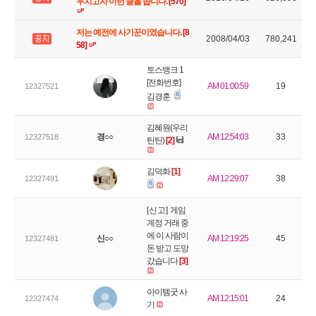
우치고자 이런 글을 씁니다.
[570]
저는 예전에 사기꾼이였습니다.
[8
2008/04/03
780,241
58]
토스뱅크 1
[전화번호]
AM 01:00:59
19
12327521
김경훈
김혜원(우리
경○○
AM 12:54:03
33
12327518
틴틴)
[2]
김덕화
[1]
AM 12:29:07
38
12327491
[신고]
게임
계정 거래 중
에 이 사람이
신○○
AM 12:19:25
45
12327481
돈 받고 도망
갔습니다
[3]
아이템굿 사
AM 12:15:01
24
12327474
기