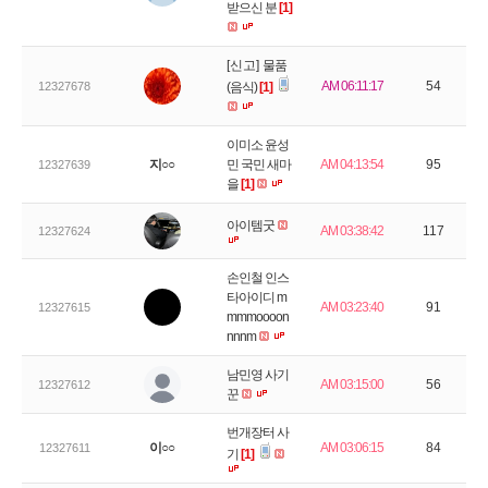
받으신 분
[1]
[신고]
물품
AM 06:11:17
54
12327678
(음식)
[1]
이미소 윤성
지○○
민 국민 새마
AM 04:13:54
95
12327639
을
[1]
아이템굿
AM 03:38:42
117
12327624
손인철 인스
타아이디 m
AM 03:23:40
91
12327615
mmmoooon
nnnm
남민영 사기
AM 03:15:00
56
12327612
꾼
번개장터 사
이○○
AM 03:06:15
84
12327611
기
[1]