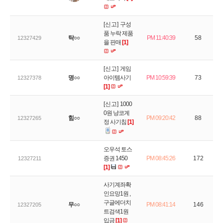
[신고]
구성
품 누락 제품
탁○○
PM 11:40:39
58
12327429
을 판매
[1]
[신고]
게임
명○○
아이템사기
PM 10:59:39
73
12327378
[1]
[신고]
1000
0원 냥코계
힘○○
PM 09:20:42
88
12327265
정 사기침
[1]
오우석 토스
증권 1450
PM 08:45:26
172
12327211
[1]
사기계좌확
인요망1원 ,
구글에더치
무○○
PM 08:41:14
146
12327205
트검색1원
입금
[1]