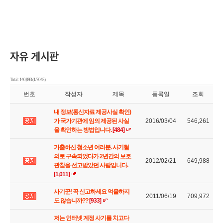
Total : 140,893 (1/7045)
번호
작성자
제목
등록일
조회
내 정보(통신자료 제공사실 확인)
가 국가기관에 임의 제공된 사실
2016/03/04
546,261
을 확인하는 방법입니다.
[484]
가출하신 청소년 여러분. 사기혐
의로 구속되었다가 2년간의 보호
2012/02/21
649,988
관찰을 선고받았던 사람입니다.
[1,011]
사기꾼! 꼭 신고하세요 억울하지
2011/06/19
709,972
도 않습니까??
[933]
저는 인터넷 계정 사기를 치고다