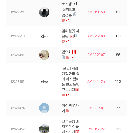
토스뱅크 1
[전화번호]
AM 01:00:59
81
12327521
김경훈
김혜원(우리
경○○
틴틴)
[2]
AM 12:54:03
111
12327518
김덕화
[1]
AM 12:29:07
86
12327491
[신고]
게임
계정 거래 중
에 이 사람이
신○○
AM 12:19:25
113
12327481
돈 받고 도망
갔습니다
[5]
아이템굿 사
AM 12:15:01
77
12327474
기
전북은행 권
재영 메이플
PM 11:59:27
132
12327457
메소사기
[1]