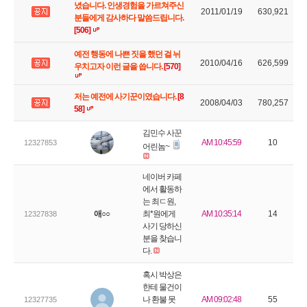
녔습니다. 인생경험을 가르쳐주신
2011/01/19
630,921
분들에게 감사하다 말씀드립니다.
[506]
예전 행동에 나쁜 짓을 했던 걸 뉘
2010/04/16
626,599
우치고자 이런 글을 씁니다.
[570]
저는 예전에 사기꾼이였습니다.
[8
2008/04/03
780,257
58]
김민수 사꾼
AM 10:45:59
10
12327853
어린놈~
네이버 카페
에서 활동하
는 최ㄷ원,
애○○
최*원에게
AM 10:35:14
14
12327838
사기 당하신
분을 찾습니
다.
혹시 박상은
한테 물건이
나 환불 못
AM 09:02:48
55
12327735