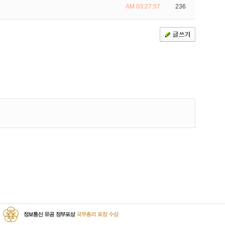
AM 03:27:57
236