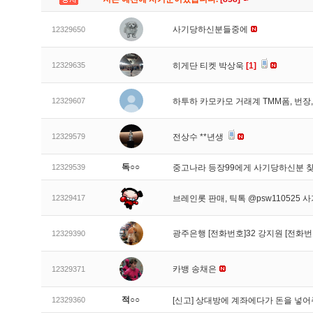
사기당하신분들중에
12329650
12329635
히게단 티켓 박상욱
[1]
12329607
하투하 카모카모 거래계 TMM폼, 번
12329579
전상수 **년생
독○○
12329539
중고나라 등장99에게 사기당하신분 
12329417
브레인롯 판매, 틱톡 @psw110525 
광주은행 [전화번호]32 강지원 [전화번
12329390
카뱅 송채은
12329371
적○○
12329360
[신고]
상대방에 계좌에다가 돈을 넣어