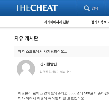
피해사례 현황
검거 소식
직거래 피해사례
고맙습니다! 감
게임 · 비실물 피해사례
스팸 피해사례
암호화폐 피해사례
저 디스코드에서 사기당했어요...
보이스피싱 피해사례
유해사이트 목록
비공개 피해사례
신기한빵집
워킹홀리데이 피해사례
입력된 인사말이 없습니다.
어떤분이 로벅스 결제도와준다고 6500원에 500로벅 준다길
제가 어려서 어떻게 해야할지 잘 모르겠어요