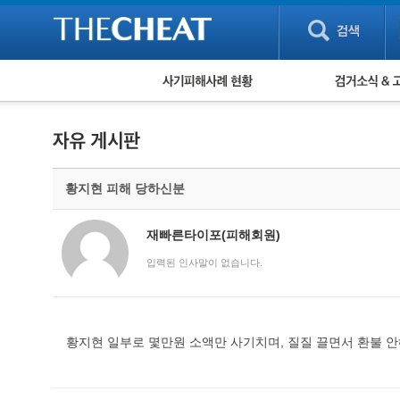
피해사례 현황
검거 소식
직거래 피해사례
고맙습니다! 감
게임 · 비실물 피해사례
스팸 피해사례
암호화폐 피해사례
황지현 피해 당하신분
보이스피싱 피해사례
유해사이트 목록
비공개 피해사례
재빠른타이포(피해회원)
워킹홀리데이 피해사례
입력된 인사말이 없습니다.
황지현 일부로 몇만원 소액만 사기치며, 질질 끌면서 환불 