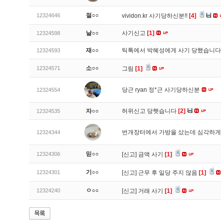
절○○
12324646
vividon.kr 사기당하신분!!
[4]
날○○
사기신고
[1]
12324598
재○○
틱톡에서 박혜성에게 사기 당했습니
12324593
소○○
12324571
그림
[1]
당근 ryan 정*근 사기당하신분
12324554
자○○
허위신고 당햇습니다
[2]
12324535
번개장터에서 가방을 샀는데 심각하게
12324344
믿○○
12324306
[신고]
금액 사기
[1]
기○○
12324301
[신고]
근무 후 일당 주지 않음
[1]
ㅇ○○
12324240
[신고]
거래 사기
[1]