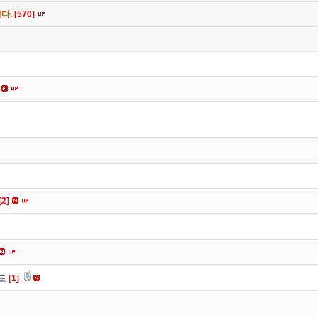
니다.
[570]
[2]
유도
[1]