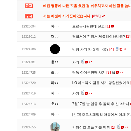
예전 행동에 나쁜 짓을 했던 걸 뉘우치고자 이런 글을 씁
저는 예전에 사기꾼이였습니다.
[858]
자○○
모르는사람한테 신고
[1]
12325094
재○○
경찰서에 진정서 제출해야하나요?
[1]
12325012
12324786
번장 사기 안 잡히나요?
[4]
용○○
12324781
사기
끝○○
틱톡 아이폰판매 사기
[3]
12324725
파○○
LG 이노텍 이겸유 사기 당할뻔했어요
12324720
지○○
12324719
사기
호○○
7월17일 날 입금 후 잠적 후 신고하니
12324713
파○○
12324709
[신고]
후르츠패밀리 어플에서 이체 
12324655
인라이즈 토플 환불 먹튀
[1]