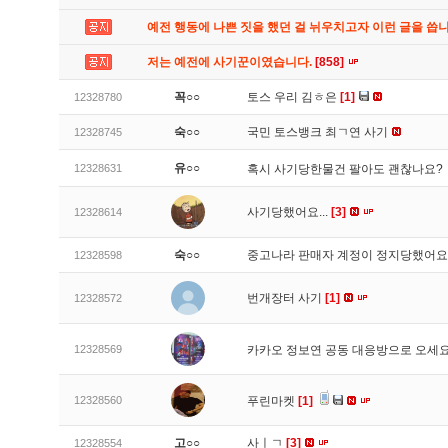
예전 행동에 나쁜 짓을 했던 걸 뉘우치고자 이런 글을 씁
저는 예전에 사기꾼이였습니다.
[858]
꼭○○
토스 우리 김ㅎ은
[1]
12328780
숙○○
국민 토스뱅크 최ㄱ연 사기
12328745
유○○
12328631
혹시 사기당한물건 팔아도 괜찮나요?
사기당했어요...
[3]
12328614
숙○○
중고나라 판매자 계정이 정지당했어
12328598
번개장터 사기
[1]
12328572
12328569
카카오 정보연 공동 대응방으로 오세
12328560
푸린마켓
[1]
고○○
사ㅣㄱ
[3]
12328554