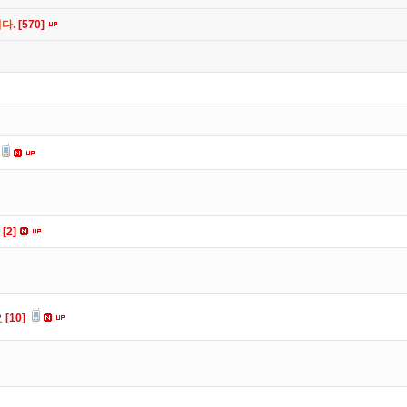
니다.
[570]
요
[2]
요
[10]