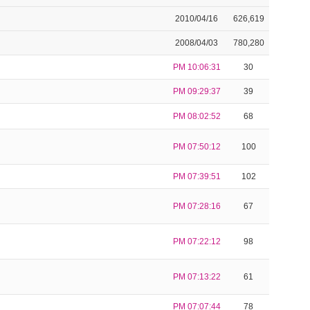
2010/04/16
626,619
2008/04/03
780,280
PM 10:06:31
30
PM 09:29:37
39
PM 08:02:52
68
PM 07:50:12
100
PM 07:39:51
102
PM 07:28:16
67
PM 07:22:12
98
PM 07:13:22
61
PM 07:07:44
78