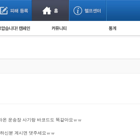
사기 예방했어요!
누적 피해사례 통계
사의 마음 전하기
자유게시판
피해물품명 통계
사기뉴스 브리핑
지역·통신사 통계
사건 사진 자료
은행 일별 피해등록 
사기방지 아이디어
신종사기 주의 정보
전문가 칼럼
금융사기 관련 영상
올라온 운송장 사기랑 바코드도 똑같아요ㅠㅠ
당하신분 계시면 댓주세요ㅠㅠ