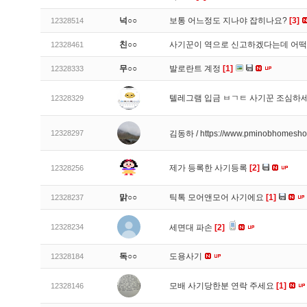
넉○○
보통 어느정도 지나야 잡히나요?
[3]
12328514
친○○
사기꾼이 역으로 신고하겠다는데 어
12328461
무○○
발로란트 계정
[1]
12328333
텔레그램 입금 ㅂㄱㅌ 사기꾼 조심하
12328329
12328297
김동하 / https://www.pminobhomesh
제가 등록한 사기등록
[2]
12328256
맑○○
틱톡 모어앤모어 사기에요
[1]
12328237
12328234
세면대 파손
[2]
독○○
도용사기
12328184
모배 사기당한분 연락 주세요
[1]
12328146