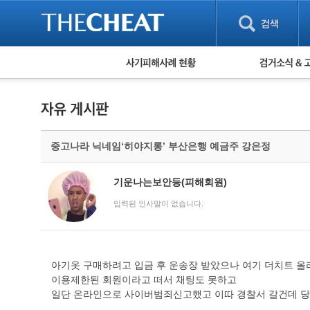
피해사례 현황
검거 소식
직거래 피해사례
고맙습니다! 감
게임 · 비실물 피해사례
스팸 피해사례
암호화폐 피해사례
중고나라 닉네임‘히야지롱’ 부산은행 예금주 강은정
보이스피싱 피해사례
유해사이트 목록
비공개 피해사례
기운나는보안등(피해회원)
워킹홀리데이 피해사례
입력된 인사말이 없습니다.
아기옷 구매하려고 입금 후 운송장 받았으나 여기 더치트 
이용제한된 회원이라고 떠서 채팅도 못하고
일단 온라인으로 사이버범죄신고했고 이따 경찰서 갈건데 