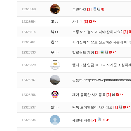
12328560
푸린마켓
[1]
고○○
사ㅣㄱ
[3]
12328554
넉○○
보통 어느정도 지나야 잡히나요?
[3]
12328514
친○○
사기꾼이 역으로 신고하겠다는데 어
12328461
무○○
발로란트 계정
[1]
12328333
텔레그램 입금 ㅂㄱㅌ 사기꾼 조심하
12328329
12328297
김동하 / https://www.pminobhomesh
제가 등록한 사기등록
[2]
12328256
맑○○
틱톡 모어앤모어 사기에요
[1]
12328237
12328234
세면대 파손
[2]