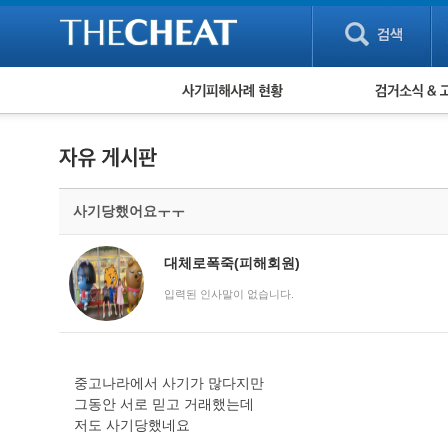
피해사례 현황
검거 소식
직거래 피해사례
고맙습니다! 감
게임 · 비실물 피해사례
스팸 피해사례
암호화폐 피해사례
사기당했어요ㅜㅜ
보이스피싱 피해사례
유해사이트 목록
비공개 피해사례
대체로폭죽(피해회원)
워킹홀리데이 피해사례
입력된 인사말이 없습니다.
중고나라에서 사기가 많다지만
그동안 서로 믿고 거래했는데
저도 사기당했네요