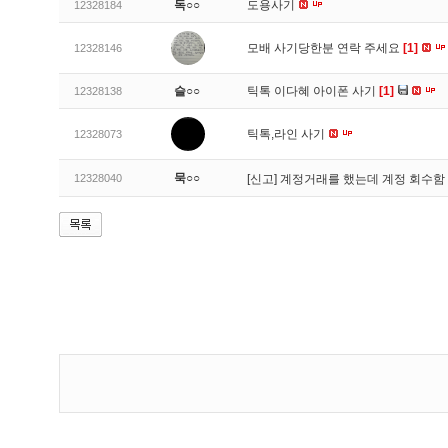
독○○
도용사기
12328184
모배 사기당한분 연락 주세요
[1]
12328146
슬○○
틱톡 이다혜 아이폰 사기
[1]
12328138
틱톡,라인 사기
12328073
묵○○
12328040
[신고]
계정거래를 했는데 계정 회수함