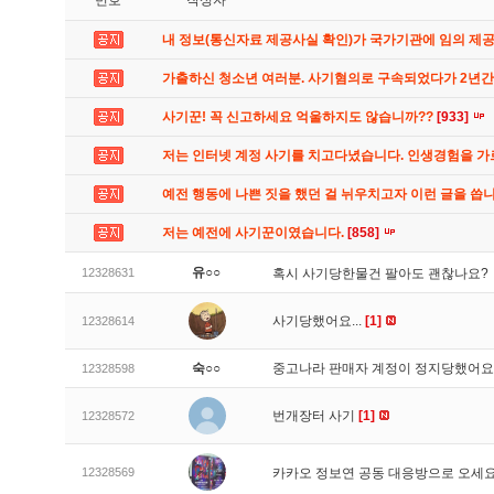
번호
작성자
내 정보(통신자료 제공사실 확인)가 국가기관에 임의 제
가출하신 청소년 여러분. 사기혐의로 구속되었다가 2년
사기꾼! 꼭 신고하세요 억울하지도 않습니까??
[933]
저는 인터넷 계정 사기를 치고다녔습니다. 인생경험을 
예전 행동에 나쁜 짓을 했던 걸 뉘우치고자 이런 글을 씁
저는 예전에 사기꾼이였습니다.
[858]
유○○
12328631
혹시 사기당한물건 팔아도 괜찮나요?
사기당했어요...
[1]
12328614
숙○○
중고나라 판매자 계정이 정지당했어
12328598
번개장터 사기
[1]
12328572
12328569
카카오 정보연 공동 대응방으로 오세