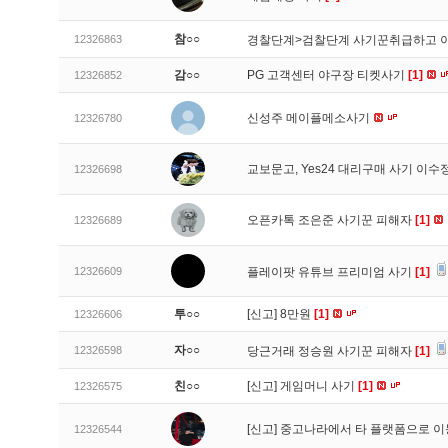
참○○
12326863
경찰단계>검찰단계 사기꾼취급하고 
감○○
PG 고객센터 야구장 티켓사기
[1]
12326852
신성주 메이플메소사기
12326780
교보문고, Yes24 대리구매 사기 이
12326698
오픈카톡 조은준 사기꾼 피해자
[1]
12326689
12326609
플레이팟 유튜브 프리미엄 사기
[1]
투○○
[신고]
8만원
[1]
12326606
자○○
12326598
당근거래 정승원 사기꾼 피해자
[1]
친○○
[신고]
게임머니 사기
[1]
12326575
[신고]
중고나라에서 타 플랫폼으로 이
12326544