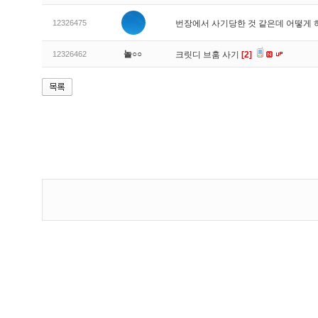
12326475
번장에서 사기당한 것 같은데 어떻게
놀○○
12326462
크릿디 브훔 사기
[2]