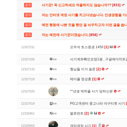
사기꾼! 꼭 신고하세요 억울하지도 않습니까??
[933]
저는 인터넷 계정 사기를 치고다녔습니다. 인생경험을 
예전 행동에 나쁜 짓을 했던 걸 뉘우치고자 이런 글을 씁
저는 예전에 사기꾼이였습니다.
[858]
오우석 토스증권 1450
[1]
12327211
무○○
사기계좌확인요망1원 , 구글에더치트
12327205
부○○
형님들 이거 질문
[2]
12327133
부○○
메이플 정성훈
[1]
12327119
**년생 박하울 사기 당하신분
12327020
감○○
PG고객센터 중고나라 야구티켓 사기
12327019
자○○
발로란트
[2]
12326951
12326903
게임계정 사기
[1]