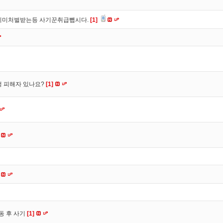
이미처벌받는등 사기꾼취급뺍시다.
[1]
수정 피해자 있나요?
[1]
동 후 사기
[1]