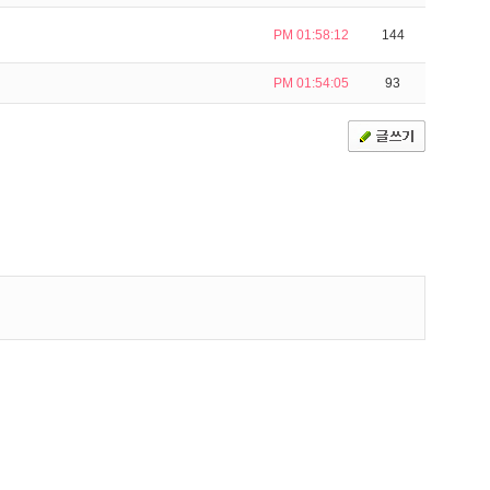
PM 01:58:12
144
PM 01:54:05
93