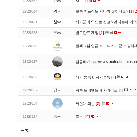
고○○
사ㅣㄱ
[4]
12328554
넉○○
보통 어느정도 지나야 잡히나요?
[3]
12328514
친○○
사기꾼이 역으로 신고하겠다는데 어
12328461
무○○
발로란트 계정
[1]
12328333
텔레그램 입금 ㅂㄱㅌ 사기꾼 조심하
12328329
12328297
김동하 / https://www.pminobhomesh
제가 등록한 사기등록
[2]
12328256
맑○○
틱톡 모어앤모어 사기에요
[1]
12328237
12328234
세면대 파손
[2]
독○○
도용사기
12328184