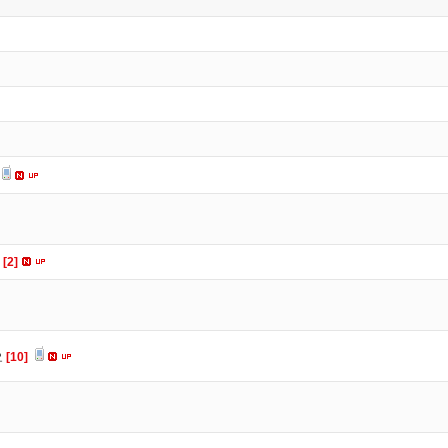
요
[2]
요
[10]