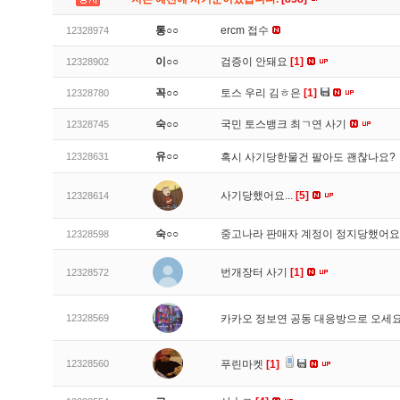
통○○
ercm 접수
12328974
이○○
검증이 안돼요
[1]
12328902
꼭○○
토스 우리 김ㅎ은
[1]
12328780
숙○○
국민 토스뱅크 최ㄱ연 사기
12328745
유○○
12328631
혹시 사기당한물건 팔아도 괜찮나요?
사기당했어요...
[5]
12328614
숙○○
중고나라 판매자 계정이 정지당했어
12328598
번개장터 사기
[1]
12328572
12328569
카카오 정보연 공동 대응방으로 오세
12328560
푸린마켓
[1]