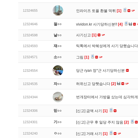
12324655
인라이즈 토플 환불 먹튀
[1]
절○○
12324646
vividon.kr 사기당하신분!!
[4]
날○○
사기신고
[1]
12324598
재○○
틱톡에서 박혜성에게 사기 당했습니
12324593
소○○
12324571
그림
[1]
당근 ryan 정*근 사기당하신분
12324554
자○○
허위신고 당햇습니다
[2]
12324535
번개장터에서 가방을 샀는데 심각하게
12324344
믿○○
12324306
[신고]
금액 사기
[1]
기○○
12324301
[신고]
근무 후 일당 주지 않음
[2]
ㅇ○○
12324240
[신고]
거래 사기
[1]