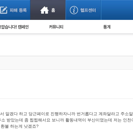
사기 예방했어요!
누적 피해사례 통계
사의 마음 전하기
자유게시판
피해물품명 통계
사기뉴스 브리핑
지역·통신사 통계
사건 사진 자료
은행 일별 피해등록 
사기방지 아이디어
신종사기 주의 정보
전문가 칼럼
금융사기 관련 영상
서 알겠다 하고 당근페이로 진행하자니까 번거롭다고 계좌달라고 주소알
소 받았는데 좀 찝찝해서요 보니까 활동내역이 부산이였는데 저는 인천이
 환불 하는게 낫겠죠?