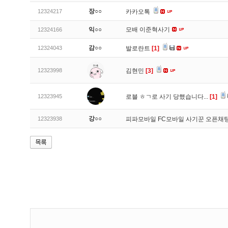
장○○
12324217
카카오톡
익○○
모배 이준혁사기
12324166
감○○
12324043
발로란트
[1]
12323998
김현민
[3]
12323945
로블 ㅎㄱ로 사기 당했습니다...
[1]
강○○
12323938
피파모바일 FC모바일 사기꾼 오픈채팅