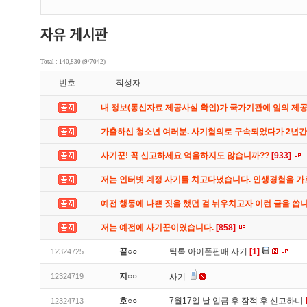
Total : 140,830 (9/7042)
번호
작성자
내 정보(통신자료 제공사실 확인)가 국가기관에 임의 제
가출하신 청소년 여러분. 사기혐의로 구속되었다가 2년
사기꾼! 꼭 신고하세요 억울하지도 않습니까??
[933]
저는 인터넷 계정 사기를 치고다녔습니다. 인생경험을 
예전 행동에 나쁜 짓을 했던 걸 뉘우치고자 이런 글을 씁
저는 예전에 사기꾼이였습니다.
[858]
끝○○
틱톡 아이폰판매 사기
[1]
12324725
지○○
12324719
사기
호○○
7월17일 날 입금 후 잠적 후 신고하니
12324713