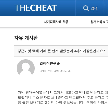
피해사례 현황
검거 소식
직거래 피해사례
고맙습니다! 감
게임 · 비실물 피해사례
스팸 피해사례
암호화폐 피해사례
당근마켓 택배 거래 돈 먼저 받았는데 3자사기같은건가요?
보이스피싱 피해사례
유해사이트 목록
비공개 피해사례
열정적인구슬
워킹홀리데이 피해사례
입력된 인사말이 없습니다.
가방 판매중이였는데 네고와서 네고하고 택배로 받는다고 해
달랬더니 주소 문자로 보내준다고 번호달래서 주고 문자로 주
쯤 물건 보내기로 했는데 아직 못보냈습니다.. 연락이 안되서