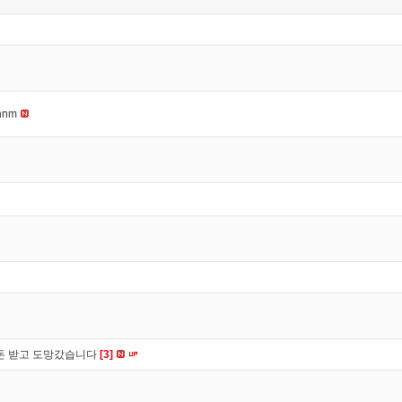
nnm
 돈 받고 도망갔습니다
[3]