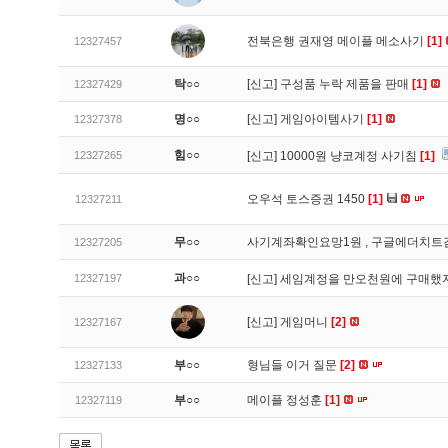
전북은행 권재영 메이플 메소사기
[1]
12327457
탁○○
[신고]
구성품 누락 제품을 판매
[1]
12327429
명○○
[신고]
게임아이템사기
[1]
12327378
힘○○
12327265
[신고]
10000원 냥코계정 사기침
[1]
오우석 토스증권 1450
[1]
12327211
무○○
사기계좌확인요망1원 , 구글에더치트
12327205
과○○
12327197
[신고]
세임계정을 만오천원에 구매했지
[신고]
게임머니
[2]
12327167
부○○
형님들 이거 질문
[2]
12327133
부○○
메이플 정성훈
[1]
12327119