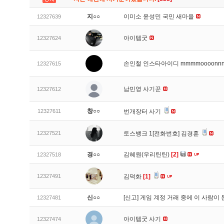
지○○
이미소 윤성민 국민 새마을
12327639
아이템굿
12327624
손인철 인스타아이디 mmmmoooonn
12327615
남민영 사기꾼
12327612
창○○
12327611
번개장터 사기
12327521
토스뱅크 1[전화번호] 김경훈
경○○
김혜원(우리틴틴)
[2]
12327518
12327491
김덕화
[1]
신○○
[신고]
게임 계정 거래 중에 이 사람이
12327481
아이템굿 사기
12327474