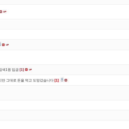
검색1원 입금
[1]
만 그대로 돈을 먹고 도망갔습니다
[1]