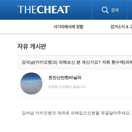
피해사례 현황
검거 소식
직거래 피해사례
고맙습니다! 감
게임 · 비실물 피해사례
스팸 피해사례
암호화폐 피해사례
강석남(카카오뱅크) 피해보신 분 계신가요? 저희 환수액(피
보이스피싱 피해사례
유해사이트 목록
비공개 피해사례
천진난만한바닐라
워킹홀리데이 피해사례
입력된 인사말이 없습니다.
강석남 카카오뱅크 계좌로 프해입으신분들 댓글달아주세요.