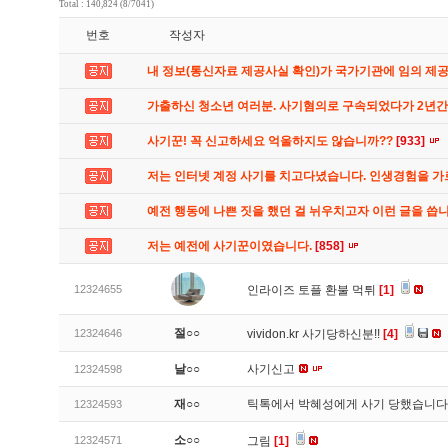
Total : 140,824 (8/7041)
번호
작성자
내 정보(통신자료 제공사실 확인)가 국가기관에 임의 제
가출하신 청소년 여러분. 사기혐의로 구속되었다가 2년
사기꾼! 꼭 신고하세요 억울하지도 않습니까??
[933]
저는 인터넷 계정 사기를 치고다녔습니다. 인생경험을 
예전 행동에 나쁜 짓을 했던 걸 뉘우치고자 이런 글을 씁
저는 예전에 사기꾼이였습니다.
[858]
12324655
인라이즈 토플 환불 먹튀
[1]
절○○
12324646
vividon.kr 사기당하신분!!
[4]
날○○
사기신고
12324598
재○○
틱톡에서 박혜성에게 사기 당했습니
12324593
소○○
12324571
그림
[1]