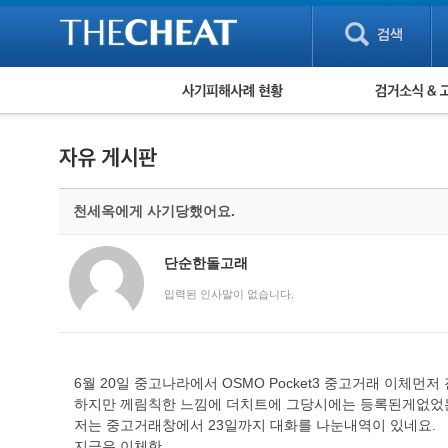
피해사례 현황
검거 소식
직거래 피해사례
고맙습니다! 감
게임 · 비실물 피해사례
스팸 피해사례
암호화폐 피해사례
천세옥에게 사기당했어요.
보이스피싱 피해사례
유해사이트 목록
비공개 피해사례
단순한돌고래
워킹홀리데이 피해사례
입력된 인사말이 없습니다.
6월 20일 중고나라에서 OSMO Pocket3 중고거래 이
하지만 께림칙한 느낌에 더치트에 그당시에는 등록된게없었는데
저는 중고거래창에서 23일까지 대화를 나눈내역이 있네요.
지금은 이체한