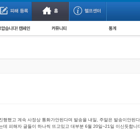
사기 예방했어요!
누적 피해사례 통계
사의 마음 전하기
자유게시판
피해물품명 통계
사기뉴스 브리핑
지역·통신사 통계
사건 사진 자료
은행 일별 피해등록 
사기방지 아이디어
신종사기 주의 정보
전문가 칼럼
금융사기 관련 영상
체먼저 진행했고 계속 사정상 통화가안된다며 발송을 내일, 주말은 발송이안
 피해자 글들이 하나씩 뜨고있고 대부분 6월 20일~21일 이신듯합니다