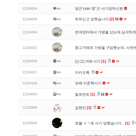
부○○
당근 ryan 정*근 사기당하신분
12324554
자○○
허위신고 당햇습니다
[2]
12324535
번개장터에서 가방을 샀는데 심각하게
12324344
중고거래로 가방을 구입했는데, 사전에
12324321
풍○○
12324240
[신고]
거래 사기
[1]
장○○
12324217
카카오톡
익○○
모배 이준혁사기
12324166
감○○
12324043
발로란트
[1]
12323998
김현민
[3]
12323945
로블 ㅎㄱ로 사기 당했습니다...
[1]