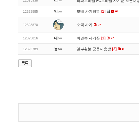
강○○
12323938
피파모바일 FC모바일 사기꾼 오픈채팅
익○○
모배 사기당함
[1]
12323885
소액 사기
12323870
대○○
이민승 사기꾼
[1]
12323816
능○○
일부환불 공동대응방
[2]
12323789