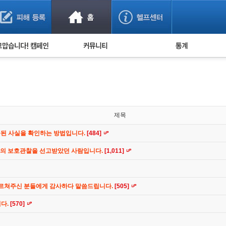
사기 예방했어요!
누적 피해사례 통계
사의 마음 전하기
자유게시판
피해물품명 통계
사기뉴스 브리핑
지역·통신사 통계
사건 사진 자료
은행 일별 피해등록 
사기방지 아이디어
제목
신종사기 주의 정보
공된 사실을 확인하는 방법입니다.
[484]
전문가 칼럼
간의 보호관찰을 선고받았던 사람입니다.
[1,011]
금융사기 관련 영상
가르쳐주신 분들에게 감사하다 말씀드립니다.
[505]
니다.
[570]