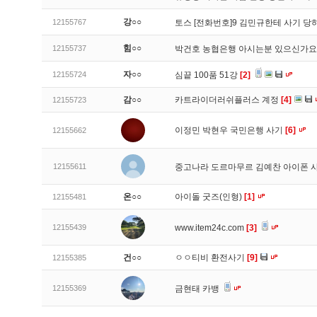
강○○
12155767
토스 [전화번호]9 김민규한테 사기 당
힘○○
12155737
박건호 농협은행 아시는분 있으신가
자○○
12155724
심끝 100품 51강
[2]
감○○
카트라이더러쉬플러스 계정
[4]
12155723
이정민 박현우 국민은행 사기
[6]
12155662
12155611
중고나라 도르마무르 김예찬 아이폰 
온○○
아이돌 굿즈(인형)
[1]
12155481
12155439
www.item24c.com
[3]
건○○
ㅇㅇ티비 환전사기
[9]
12155385
12155369
금현태 카뱅