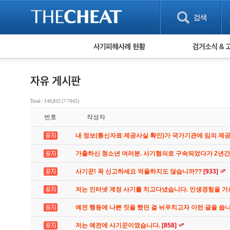
피해사례 현황
검거 소식
직거래 피해사례
고맙습니다! 감
게임 · 비실물 피해사례
스팸 피해사례
암호화폐 피해사례
Total : 140,832 (7/7042)
보이스피싱 피해사례
번호
작성자
유해사이트 목록
비공개 피해사례
내 정보(통신자료 제공사실 확인)가 국가기관에 임의 제
워킹홀리데이 피해사례
가출하신 청소년 여러분. 사기혐의로 구속되었다가 2년
사기꾼! 꼭 신고하세요 억울하지도 않습니까??
[933]
저는 인터넷 계정 사기를 치고다녔습니다. 인생경험을 
예전 행동에 나쁜 짓을 했던 걸 뉘우치고자 이런 글을 씁
저는 예전에 사기꾼이였습니다.
[858]