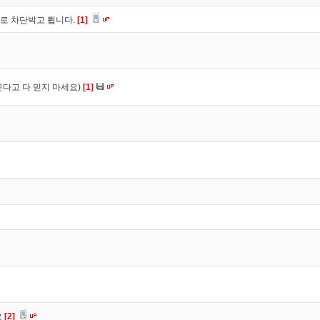
로 차단박고 튑니다.
[1]
다고 다 믿지 마세요)
[1]
요
[2]