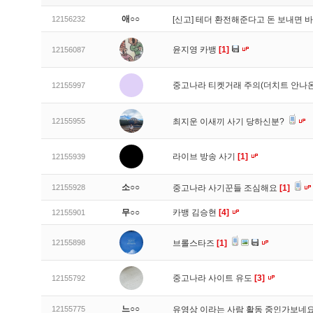
애○○
12156232
[신고]
테더 환전해준다고 돈 보내면 바
윤지영 카뱅
[1]
12156087
중고나라 티켓거래 주의(더치트 안나온
12155997
12155955
최지운 이새끼 사기 당하신분?
라이브 방송 사기
[1]
12155939
소○○
12155928
중고나라 사기꾼들 조심해요
[1]
무○○
카뱅 김승현
[4]
12155901
12155898
브롤스타즈
[1]
중고나라 사이트 유도
[3]
12155792
느○○
12155775
유영상 이라는 사람 활동 중인가보네