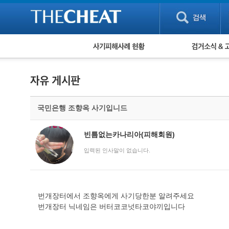
피해사례 현황
검거 소식
직거래 피해사례
고맙습니다! 감
게임 · 비실물 피해사례
스팸 피해사례
암호화폐 피해사례
국민은행 조향옥 사기입니드
보이스피싱 피해사례
유해사이트 목록
비공개 피해사례
빈틈없는카나리아(피해회원)
워킹홀리데이 피해사례
입력된 인사말이 없습니다.
번개장터에서 조향옥에게 사기당한분 알려주세요
번개장터 닉네임은 버터코코넛타코야끼입니다