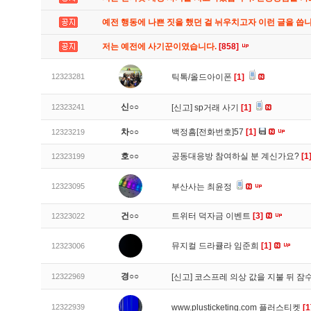
예전 행동에 나쁜 짓을 했던 걸 뉘우치고자 이런 글을 씁
저는 예전에 사기꾼이였습니다.
[858]
12323281
틱톡/올드아이폰
[1]
신○○
12323241
[신고]
sp거래 사기
[1]
차○○
백정흠[전화번호]57
[1]
12323219
호○○
공동대응방 참여하실 분 계신가요?
[1
12323199
12323095
부산사는 최윤정
건○○
트위터 덕자금 이벤트
[3]
12323022
뮤지컬 드라큘라 임준희
[1]
12323006
경○○
12322969
[신고]
코스프레 의상 값을 지불 뒤 잠
12322939
www.plusticketing.com 플러스티켓
[1