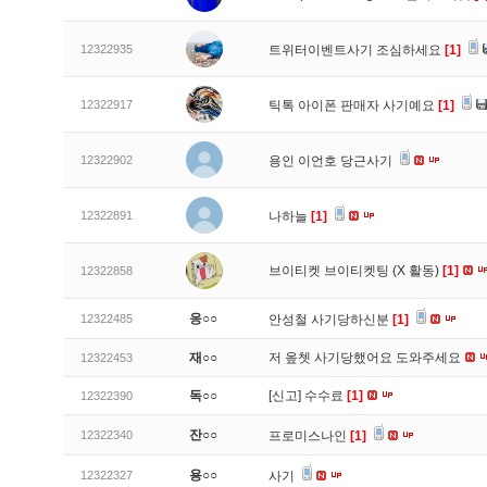
12322935
트위터이벤트사기 조심하세요
[1]
12322917
틱톡 아이폰 판매자 사기예요
[1]
12322902
용인 이언호 당근사기
12322891
나하늘
[1]
브이티켓 브이티켓팅 (X 활동)
[1]
12322858
응○○
12322485
안성철 사기당하신분
[1]
재○○
저 옾쳇 사기당했어요 도와주세요
12322453
독○○
[신고]
수수료
[1]
12322390
잔○○
12322340
프로미스나인
[1]
용○○
12322327
사기