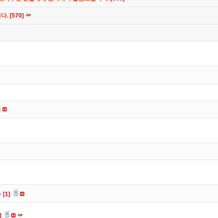
니다.
[570]
]
수
[1]
]