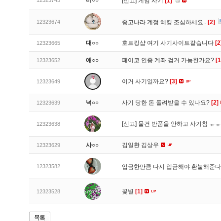
비○○
12323745
[신고]
게임 사기
[1]
12323674
중고나라 계정 혜킹 조심하세요..
[2]
대○○
호트킹샵 여기 사기사이트같습니다
[2
12323665
애○○
페이코 인증 계좌 검거 가능한가요?
[1
12323652
이거 사기일까요?
[3]
12323649
넉○○
사기 당한 돈 돌려받을 수 있나요?
[2]
12323639
[신고]
물건 반품을 안하고 사기침 ㅠ
12323638
사○○
김일환 김상우
12323629
12323582
입금한만큼 다시 입금해야 환불해준다
꽃별
[1]
12323528