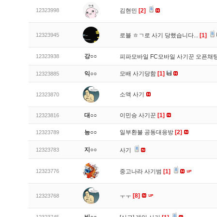
12323998
김현민
[2]
12323945
로블 ㅎㄱ로 사기 당했습니다...
[1]
강○○
12323938
피파모바일 FC모바일 사기꾼 오픈채팅
익○○
모배 사기당함
[1]
12323885
소액 사기
12323870
대○○
이민승 사기꾼
[1]
12323816
능○○
일부환불 공동대응방
[2]
12323789
지○○
12323783
사기
12323776
중고나라 사기범
[1]
ㅜㅜ
[8]
12323768