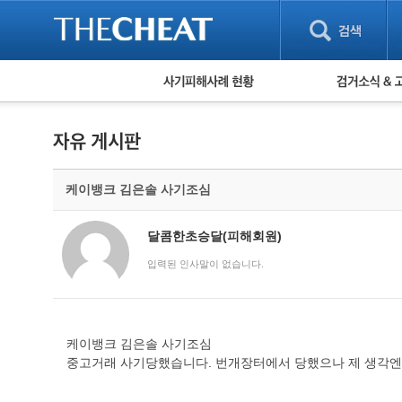
피해사례 현황
검거 소식
직거래 피해사례
고맙습니다! 감
게임 · 비실물 피해사례
스팸 피해사례
암호화폐 피해사례
케이뱅크 김은솔 사기조심
보이스피싱 피해사례
유해사이트 목록
비공개 피해사례
달콤한초승달(피해회원)
워킹홀리데이 피해사례
입력된 인사말이 없습니다.
케이뱅크 김은솔 사기조심
중고거래 사기당했습니다. 번개장터에서 당했으나 제 생각