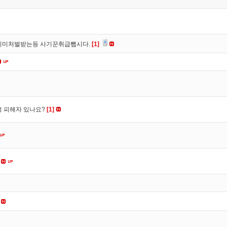
이미처벌받는등 사기꾼취급뺍시다.
[1]
수정 피해자 있나요?
[1]