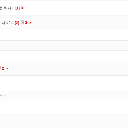
동 후 사기
[1]
 하나요?ㅠ
[2]
니다