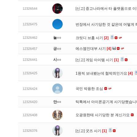
[신고]
중고나라에서 타 플랫폼으로 이
12326544
12326475
번장에서 사기당한 것 같은데 어떻게
놀○○
12326462
크릿디 브훔 사기
[2]
긍○○
에스엠인대부 사기
[4]
12326457
시○○
12326441
[신고]
게임 아이템 사기
[1]
12326425
1원씩 보내봤는데 협박죄인가요
[4]
국민 박용한 조심
12326424
안○○
틱톡에서 아이폰공기계 사기당했습
12326420
오광원한테 사기당한 분 계신가요
12326408
12326376
[신고]
굿즈 사기
[1]