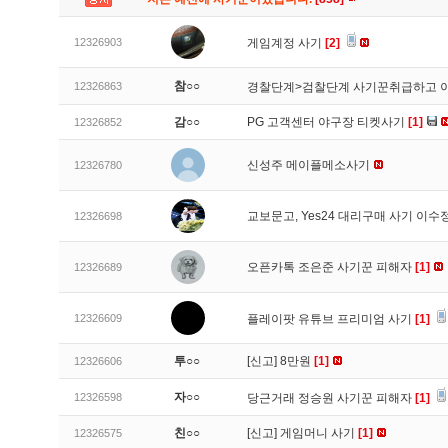
12326903
게임계정 사기
[2]
참○○
12326863
경찰단계>검찰단계 사기꾼취급하고 
감○○
PG 고객센터 야구장 티켓사기
[1]
12326852
신성주 메이플메소사기
12326780
교보문고, Yes24 대리구매 사기 이
12326698
오픈카톡 조은준 사기꾼 피해자
[1]
12326689
12326609
플레이팟 유튜브 프리미엄 사기
[1]
투○○
[신고]
8만원
[1]
12326606
자○○
12326598
당근거래 정승원 사기꾼 피해자
[1]
친○○
[신고]
게임머니 사기
[1]
12326575