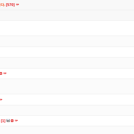
니다.
[570]
다
[1]