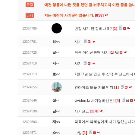
예전 행동에 나쁜 짓을 했던 걸 뉘우치고자 이런 글을 씁
저는 예전에 사기꾼이였습니다.
[858]
12324786
번장 사기 안 잡히나요?
[1]
용○○
12324781
사기
끝○○
틱톡 아이폰판매 사기
[1]
12324725
지○○
12324719
사기
호○○
7월17일 날 입금 후 잠적 후 신고하니
12324713
12324655
인라이즈 토플 환불 먹튀
[1]
절○○
12324646
vividon.kr 사기당하신분!!
[4]
날○○
사기신고
[1]
12324598
재○○
틱톡에서 박혜성에게 사기 당했습니
12324593
소○○
12324571
그림
[1]