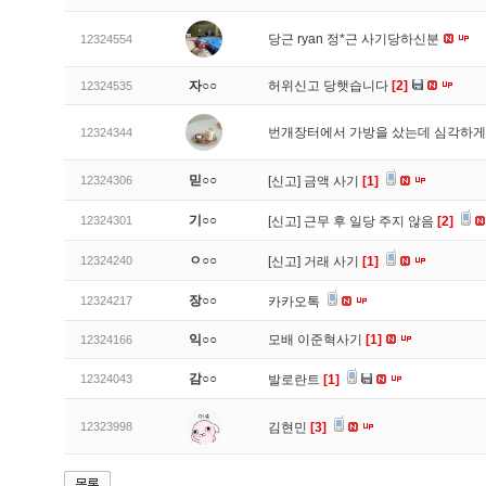
당근 ryan 정*근 사기당하신분
12324554
자○○
허위신고 당햇습니다
[2]
12324535
번개장터에서 가방을 샀는데 심각하게
12324344
믿○○
12324306
[신고]
금액 사기
[1]
기○○
12324301
[신고]
근무 후 일당 주지 않음
[2]
ㅇ○○
12324240
[신고]
거래 사기
[1]
장○○
12324217
카카오톡
익○○
모배 이준혁사기
[1]
12324166
감○○
12324043
발로란트
[1]
12323998
김현민
[3]