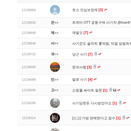
토스 안심보장제
[3]
12136969
끈○○
트위터 OTT 공동구매 사기자 @irue4
12136928
제○○
제발요
[7]
12136848
사○○
12136846
사기꾼도 솔직히 흉악범, 악질 성범
귀○○
12136732
당근 사기
[7]
12136690
문의사항
[3]
민○○
발로 사기
[4]
12136689
고○○
12136506
쇼핑몰 싸이트 질문
[1]
12136286
사기당한돈 다시받았어요
[1]
12136114
[신고]
가방 판매한다고 잠수
[1]