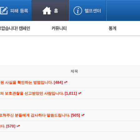
사기 예방했어요!
누적 피해사례 통계
사의 마음 전하기
자유게시판
피해물품명 통계
사기뉴스 브리핑
지역·통신사 통계
사건 사진 자료
은행 일별 피해등록 
사기방지 아이디어
제목
신종사기 주의 정보
공된 사실을 확인하는 방법입니다.
[484]
전문가 칼럼
간의 보호관찰을 선고받았던 사람입니다.
[1,011]
금융사기 관련 영상
가르쳐주신 분들에게 감사하다 말씀드립니다.
[505]
니다.
[570]