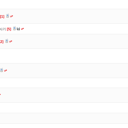
[1]
종사기
[5]
[2]