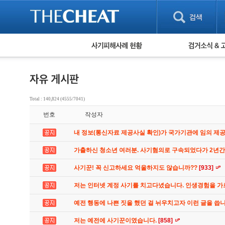
피해사례 현황
검거 소식
직거래 피해사례
고맙습니다! 감
게임 · 비실물 피해사례
스팸 피해사례
암호화폐 피해사례
Total : 140,824 (4555/7041)
보이스피싱 피해사례
번호
작성자
유해사이트 목록
비공개 피해사례
내 정보(통신자료 제공사실 확인)가 국가기관에 임의 제
워킹홀리데이 피해사례
가출하신 청소년 여러분. 사기혐의로 구속되었다가 2년
사기꾼! 꼭 신고하세요 억울하지도 않습니까??
[933]
저는 인터넷 계정 사기를 치고다녔습니다. 인생경험을 
예전 행동에 나쁜 짓을 했던 걸 뉘우치고자 이런 글을 씁
저는 예전에 사기꾼이였습니다.
[858]