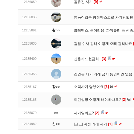
김유진 사기
[9]
12136059
12136035
영농작업복 방진마스크로 사기당할뻔
활○○
12135891
크레맥스, 룸이리윰, 파워블리 등 신
12135630
검찰 수사 원래 이렇게 오래 걸리나요
12135400
신용카드현금화..
[3]
12135356
김인곤 사기 거래 금지 동명이인 없음
활○○
소액사기 당했어요
[3]
12135167
이런상황 어떻게 해야하나요?
[2]
12135165
○○
12135070
사기일까요?
[2]
신○○
12134982
[신고]
계정 거래 사기
[1]