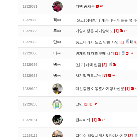
카뱅 송채은
12329371
적○○
12329360
[신고]
상대방에 계좌에다가 돈을 넣어
투○○
게임계정은 사기당해도
[1]
12329353
단○○
12329352
중고나라서 노쇼 당한 사연
[1]
이○○
12329350
번개장터 대리구매 사기
[1]
냉○○
12329336
[신고]
배액 입금
[2]
냉○○
사기일까요..?ㅠ
[7]
12329333
대신증권 이동훈사기당하신분
[1]
12329322
그만
[1]
12329238
관리미제.
[1]
12329131
12329119
김민수 갤럭시워치8 판매사기꾼
[3]