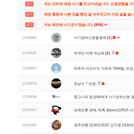
저는 인터넷 계정 사기를 치고다녔습니다. 인생경험을 
예전 행동에 나쁜 짓을 했던 걸 뉘우치고자 이런 글을 씁
저는 예전에 사기꾼이였습니다.
[858]
사기당하신분들중에
[1]
12329650
12329635
히게단 티켓 박상욱
[2]
12329607
하투하 카모카모 거래계 TMM폼, 번
12329579
전상수 **년생
독○○
12329539
중고나라 등장99에게 사기당하신분 
12329417
브레인롯 판매, 틱톡 @psw110525 
광주은행 [전화번호]32 강지원 [전화번
12329390