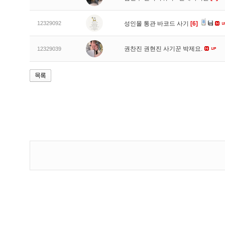
12329092
성인몰 통관 바코드 사기
[6]
권찬진 권현진 사기꾼 박제요.
12329039