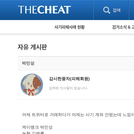
피해사례 현황
검거 소식
직거래 피해사례
고맙습니다! 감
게임 · 비실물 피해사례
스팸 피해사례
암호화폐 피해사례
박민성
보이스피싱 피해사례
유해사이트 목록
비공개 피해사례
감사한풍차(피해회원)
워킹홀리데이 피해사례
입력된 인사말이 없습니다.
어제 트위터로 거래하다가 어제는 사기 계좌 안떴는데 느낌
케이뱅크 박민성
농협 김병록