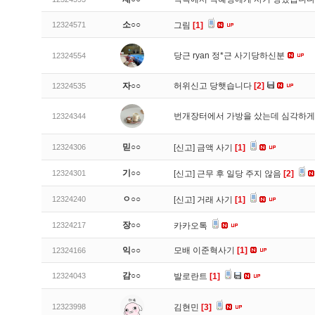
소○○
12324571
그림
[1]
당근 ryan 정*근 사기당하신분
12324554
자○○
허위신고 당햇습니다
[2]
12324535
번개장터에서 가방을 샀는데 심각하게
12324344
믿○○
12324306
[신고]
금액 사기
[1]
기○○
12324301
[신고]
근무 후 일당 주지 않음
[2]
ㅇ○○
12324240
[신고]
거래 사기
[1]
장○○
12324217
카카오톡
익○○
모배 이준혁사기
[1]
12324166
감○○
12324043
발로란트
[1]
12323998
김현민
[3]