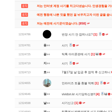
저는 인터넷 계정 사기를 치고다녔습니다. 인생경험을 
예전 행동에 나쁜 짓을 했던 걸 뉘우치고자 이런 글을 씁
저는 예전에 사기꾼이였습니다.
[858]
12324786
번장 사기 안 잡히나요?
[1]
용○○
12324781
사기
끝○○
틱톡 아이폰판매 사기
[1]
12324725
지○○
12324719
사기
호○○
7월17일 날 입금 후 잠적 후 신고하니
12324713
12324655
인라이즈 토플 환불 먹튀
[1]
절○○
12324646
vividon.kr 사기당하신분!!
[4]
날○○
사기신고
[1]
12324598
재○○
틱톡에서 박혜성에게 사기 당했습니
12324593