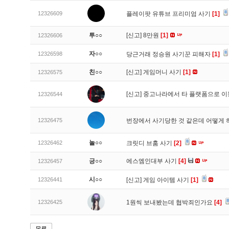
12326609
플레이팟 유튜브 프리미엄 사기
[1]
투○○
[신고]
8만원
[1]
12326606
자○○
12326598
당근거래 정승원 사기꾼 피해자
[1]
친○○
[신고]
게임머니 사기
[1]
12326575
[신고]
중고나라에서 타 플랫폼으로 이
12326544
12326475
번장에서 사기당한 것 같은데 어떻게
놀○○
12326462
크릿디 브훔 사기
[2]
긍○○
에스엠인대부 사기
[4]
12326457
시○○
12326441
[신고]
게임 아이템 사기
[1]
12326425
1원씩 보내봤는데 협박죄인가요
[4]