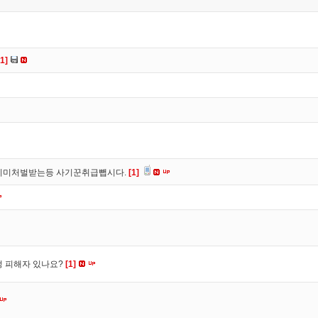
[1]
이미처벌받는등 사기꾼취급뺍시다.
[1]
수정 피해자 있나요?
[1]