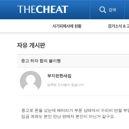
피해사례 현황
검거 소식
직거래 피해사례
고맙습니다! 감
게임 · 비실물 피해사례
스팸 피해사례
암호화폐 피해사례
중고 하자 합의 불이행
보이스피싱 피해사례
유해사이트 목록
비공개 피해사례
부지런한새집
워킹홀리데이 피해사례
입력된 인사말이 없습니다.
중고로 폰을 샀는데 배터리가 부푼 상태여서 수리비 반절 부
입금 계좌도 본인 만난 판매자 본인이 아닌거 같구요..