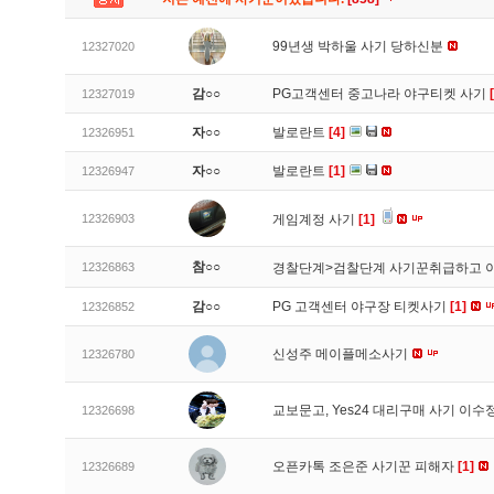
99년생 박하울 사기 당하신분
12327020
감○○
PG고객센터 중고나라 야구티켓 사기
12327019
자○○
발로란트
[4]
12326951
자○○
발로란트
[1]
12326947
12326903
게임계정 사기
[1]
참○○
12326863
경찰단계>검찰단계 사기꾼취급하고 
감○○
PG 고객센터 야구장 티켓사기
[1]
12326852
신성주 메이플메소사기
12326780
교보문고, Yes24 대리구매 사기 이
12326698
오픈카톡 조은준 사기꾼 피해자
[1]
12326689