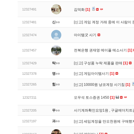
12327491
김덕화
[1]
신○○
[신고]
게임 계정 거래 중에 이 사람이
12327481
아이템굿 사기
12327474
전북은행 권재영 메이플 메소사기
[1]
12327457
탁○○
[신고]
구성품 누락 제품을 판매
[1]
12327429
명○○
[신고]
게임아이템사기
[1]
12327378
힘○○
12327265
[신고]
10000원 냥코계정 사기침
[1]
오우석 토스증권 1450
[1]
12327211
무○○
사기계좌확인요망1원 , 구글에더치트
12327205
과○○
12327197
[신고]
세임계정을 만오천원에 구매했지