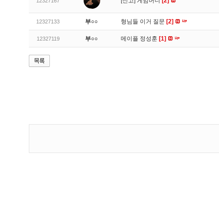
[신고]
게임머니
[2]
12327167
부○○
형님들 이거 질문
[2]
12327133
부○○
메이플 정성훈
[1]
12327119