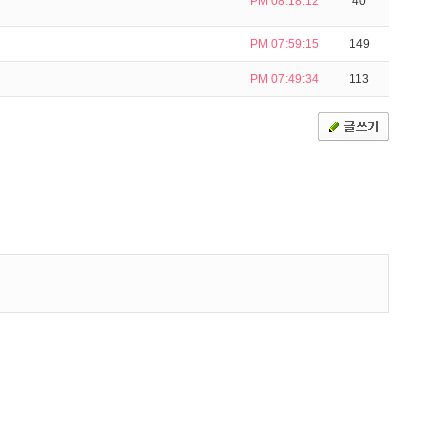
PM 08:18:12
40
PM 07:59:15
149
PM 07:49:34
113