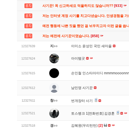
사기꾼! 꼭 신고하세요 억울하지도 않습니까??
[933]
저는 인터넷 계정 사기를 치고다녔습니다. 인생경험을 
예전 행동에 나쁜 짓을 했던 걸 뉘우치고자 이런 글을 씁
저는 예전에 사기꾼이였습니다.
[858]
지○○
이미소 윤성민 국민 새마을
12327639
아이템굿
12327624
손인철 인스타아이디 mmmmoooonn
12327615
남민영 사기꾼
12327612
창○○
12327611
번개장터 사기
12327521
토스뱅크 1[전화번호] 김경훈
경○○
김혜원(우리틴틴)
[2]
12327518