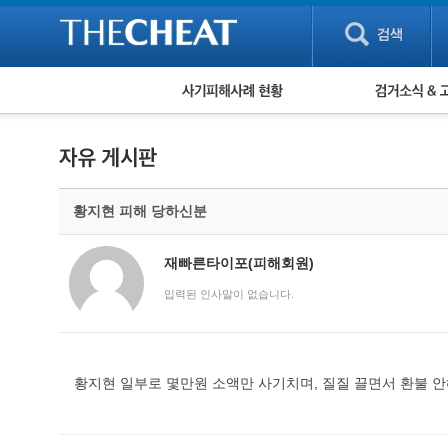
피해사례 현황
검거 소식
직거래 피해사례
고맙습니다! 감
게임 · 비실물 피해사례
스팸 피해사례
암호화폐 피해사례
황지현 피해 당하신분
보이스피싱 피해사례
유해사이트 목록
비공개 피해사례
재빠른타이포(피해회원)
워킹홀리데이 피해사례
입력된 인사말이 없습니다.
황지현 일부로 몇만원 소액만 사기치며, 질질 끌면서 환불 