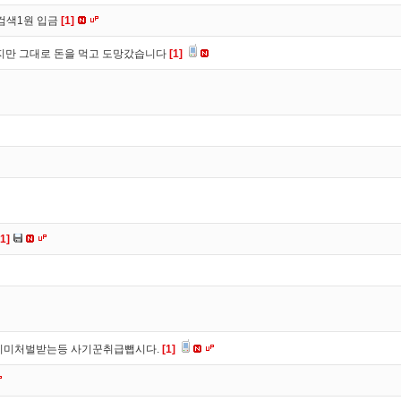
검색1원 입금
[1]
만 그대로 돈을 먹고 도망갔습니다
[1]
[1]
이미처벌받는등 사기꾼취급뺍시다.
[1]