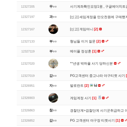
무○○
사기계좌확인요망1원 , 구글에더치트
12327205
과○○
12327197
[신고]
세임계정을 만오천원에 구매했지
[신고]
게임머니
[2]
12327167
부○○
형님들 이거 질문
[2]
12327133
부○○
메이플 정성훈
[1]
12327119
**년생 박하울 사기 당하신분
12327020
감○○
PG고객센터 중고나라 야구티켓 사기
12327019
자○○
발로란트
[2]
12326951
12326903
게임계정 사기
[1]
참○○
12326863
경찰단계>검찰단계 사기꾼취급하고 
감○○
PG 고객센터 야구장 티켓사기
[1]
12326852