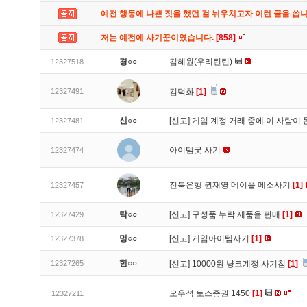
예전 행동에 나쁜 짓을 했던 걸 뉘우치고자 이런 글을 씁
저는 예전에 사기꾼이였습니다.
[858]
경○○
김혜원(우리틴틴)
12327518
12327491
김덕화
[1]
신○○
[신고]
게임 계정 거래 중에 이 사람이
12327481
아이템굿 사기
12327474
전북은행 권재영 메이플 메소사기
[1]
12327457
탁○○
[신고]
구성품 누락 제품을 판매
[1]
12327429
명○○
[신고]
게임아이템사기
[1]
12327378
힘○○
12327265
[신고]
10000원 냥코계정 사기침
[1]
오우석 토스증권 1450
[1]
12327211