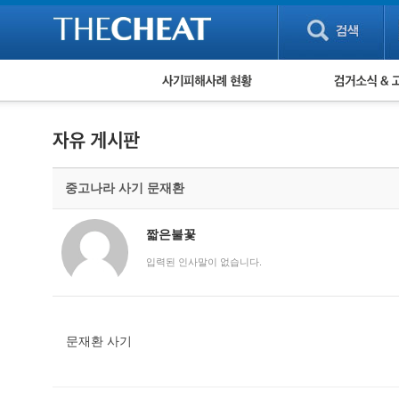
피해사례 현황
검거 소식
직거래 피해사례
고맙습니다! 감
게임 · 비실물 피해사례
스팸 피해사례
암호화폐 피해사례
중고나라 사기 문재환
보이스피싱 피해사례
유해사이트 목록
비공개 피해사례
짧은불꽃
워킹홀리데이 피해사례
입력된 인사말이 없습니다.
문재환 사기