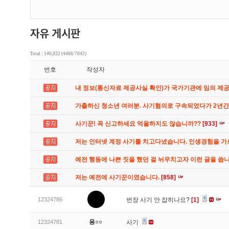
Total : 140,832 (4466/7042)
번호
작성자
내 정보(통신자료 제공사실 확인)가 국가기관에 임의 제
가출하신 청소년 여러분. 사기혐의로 구속되었다가 2년
사기꾼! 꼭 신고하세요 억울하지도 않습니까??
[933]
저는 인터넷 계정 사기를 치고다녔습니다. 인생경험을 
예전 행동에 나쁜 짓을 했던 걸 뉘우치고자 이런 글을 씁
저는 예전에 사기꾼이였습니다.
[858]
12324786
번장 사기 안 잡히나요?
[1]
용○○
12324781
사기