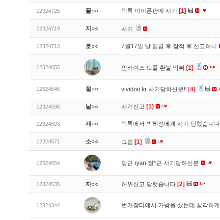
끝○○
틱톡 아이폰판매 사기
[1]
12324725
지○○
12324719
사기
호○○
7월17일 날 입금 후 잠적 후 신고하니
12324713
12324655
인라이즈 토플 환불 먹튀
[1]
절○○
12324646
vividon.kr 사기당하신분!!
[4]
날○○
사기신고
[1]
12324598
재○○
틱톡에서 박혜성에게 사기 당했습니
12324593
소○○
12324571
그림
[1]
당근 ryan 정*근 사기당하신분
12324554
자○○
허위신고 당햇습니다
[2]
12324535
번개장터에서 가방을 샀는데 심각하게
12324344