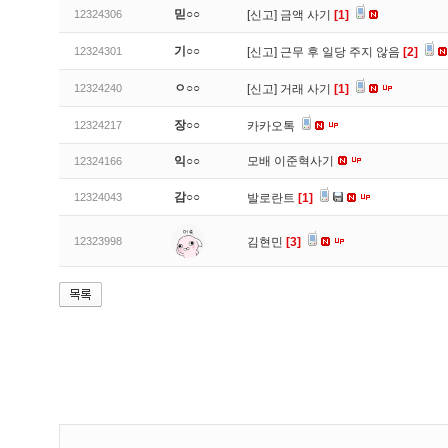
믿○○
12324306
[신고]
금액 사기
[1]
기○○
12324301
[신고]
근무 후 일당 주지 않음
[2]
ㅇ○○
12324240
[신고]
거래 사기
[1]
장○○
12324217
카카오톡
익○○
모배 이준혁사기
12324166
감○○
12324043
발로란트
[1]
12323998
김현민
[3]