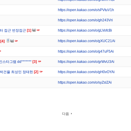
https://open.kakao.com/o/sPVtuV1h
https://open.kakao.com/o/gh243Vri
위터 접근 번장접근
[1]
https://open.kakao.com/o/gLVofcBi
https://open.kakao.com/o/gXUC21Ai
)
[4]
https://open.kakao.com/o/g47uF5Ai
인스타그램 dd*******
[3]
https://open.kakao.com/o/grWvU3Ai
 박건율 최성민 정태헌
[2]
https://open.kakao.com/o/gH0vOYAi
https://open.kakao.com/o/syZslZAi
다음