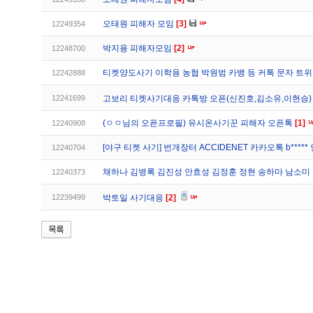
오태원 피해자 모임
[3]
12249354
박지용 피해자모임
[2]
12248700
티켓양도사기 이학용 농협 박원범 카뱅 등 커톡 문자 트
12242888
12241699
고보리 티켓사기대응 카톡방 오픈(신진호,김소유,이현승
(ㅇㅇ님의 오픈프로필) 유시온사기꾼 피해자 오픈톡
[1]
12240908
[야구 티켓 사기] 번개장터 ACCIDENET 카카오톡 b***** 
12240704
채하나 김병록 김진성 안효성 김정훈 정현 송하마 남소미
12240373
12239499
박토일 사기대응
[2]