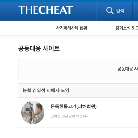
피해사례 현황
검거 소식
직거래 피해사례
고맙습니다! 감
게임 · 비실물 피해사례
스팸 피해사례
암호화폐 피해사례
보이스피싱 피해사례
유해사이트 목록
비공개 피해사례
워킹홀리데이 피해사례
농협 김일석 피해자 모임
돈독한물고기(피해회원)
입력된 인사말이 없습니다.