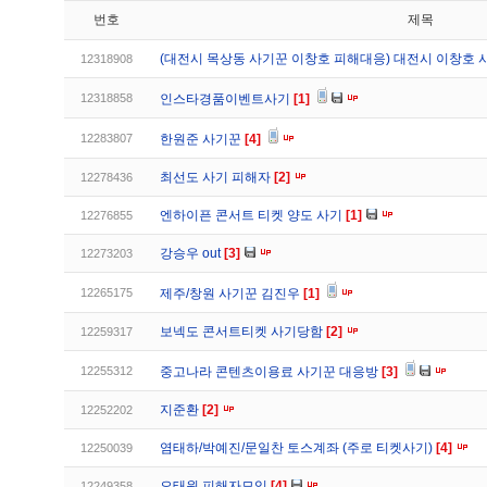
번호
제목
(대전시 목상동 사기꾼 이창호 피해대응) 대전시 이창호 
12318908
12318858
인스타경품이벤트사기
[1]
12283807
한원준 사기꾼
[4]
최선도 사기 피해자
[2]
12278436
엔하이픈 콘서트 티켓 양도 사기
[1]
12276855
강승우 out
[3]
12273203
12265175
제주/창원 사기꾼 김진우
[1]
보넥도 콘서트티켓 사기당함
[2]
12259317
12255312
중고나라 콘텐츠이용료 사기꾼 대응방
[3]
지준환
[2]
12252202
염태하/박예진/문일찬 토스계좌 (주로 티켓사기)
[4]
12250039
오태원 피해자모임
[4]
12249358