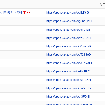
링
사기꾼 공동 대응방
[1]
https://open.kakao.com/o/glicK6Gi
https://open.kakao.com/o/gSnqQbGi
https://open.kakao.com/o/gqfru4Di
https://open.kakao.com/o/pzINEADi
https://open.kakao.com/o/g05vmsDi
https://open.kakao.com/o/gT18SeDi
https://open.kakao.com/o/gd1dNaCi
https://open.kakao.com/o/stLoRkCi
https://open.kakao.com/o/p9F2x5Bi
https://open.kakao.com/o/gsPsJSBi
https://open.kakao.com/o/gISFJkBi
https://open.kakao.com/o/gNIm7HBi