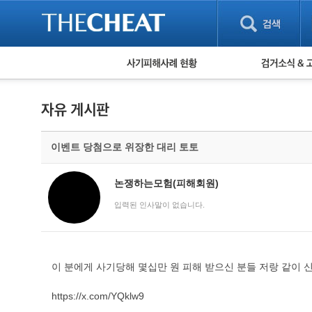
피해사례 현황
검거 소식
직거래 피해사례
고맙습니다! 감
게임 · 비실물 피해사례
스팸 피해사례
암호화폐 피해사례
이벤트 당첨으로 위장한 대리 토토
보이스피싱 피해사례
유해사이트 목록
비공개 피해사례
논쟁하는모험(피해회원)
워킹홀리데이 피해사례
입력된 인사말이 없습니다.
이 분에게 사기당해 몇십만 원 피해 받으신 분들 저랑 같이 
https://x.com/YQklw9