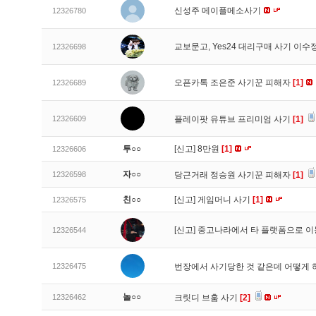
신성주 메이플메소사기
12326780
교보문고, Yes24 대리구매 사기 이
12326698
오픈카톡 조은준 사기꾼 피해자
[1]
12326689
12326609
플레이팟 유튜브 프리미엄 사기
[1]
투○○
[신고]
8만원
[1]
12326606
자○○
12326598
당근거래 정승원 사기꾼 피해자
[1]
친○○
[신고]
게임머니 사기
[1]
12326575
[신고]
중고나라에서 타 플랫폼으로 이
12326544
12326475
번장에서 사기당한 것 같은데 어떻게
놀○○
12326462
크릿디 브훔 사기
[2]