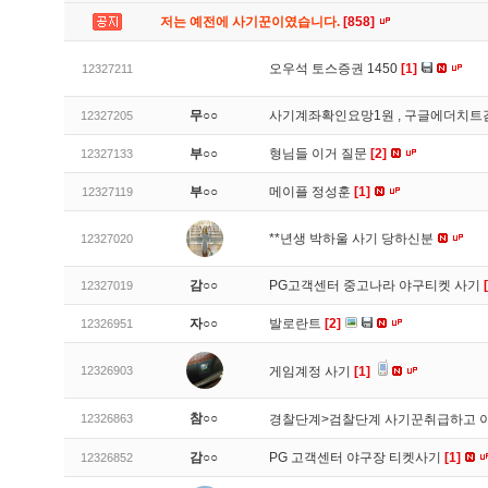
저는 예전에 사기꾼이였습니다.
[858]
오우석 토스증권 1450
[1]
12327211
무○○
사기계좌확인요망1원 , 구글에더치트
12327205
부○○
형님들 이거 질문
[2]
12327133
부○○
메이플 정성훈
[1]
12327119
**년생 박하울 사기 당하신분
12327020
감○○
PG고객센터 중고나라 야구티켓 사기
12327019
자○○
발로란트
[2]
12326951
12326903
게임계정 사기
[1]
참○○
12326863
경찰단계>검찰단계 사기꾼취급하고 
감○○
PG 고객센터 야구장 티켓사기
[1]
12326852