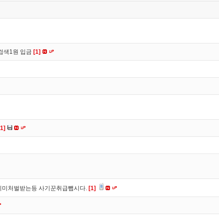
검색1원 입금
[1]
[1]
이미처벌받는등 사기꾼취급뺍시다.
[1]