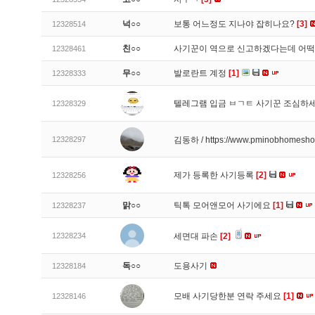
넉○○
보통 어느정도 지나야 잡히나요?
[3]
12328514
친○○
사기꾼이 역으로 신고하겠다는데 어
12328461
무○○
발로란트 계정
[1]
12328333
텔레그램 입금 ㅂㄱㅌ 사기꾼 조심하
12328329
12328297
김동하 / https://www.pminobhomesh
제가 등록한 사기등록
[2]
12328256
맑○○
틱톡 모어앤모어 사기에요
[1]
12328237
12328234
세면대 파손
[2]
독○○
도용사기
12328184
모배 사기당한분 연락 주세요
[1]
12328146