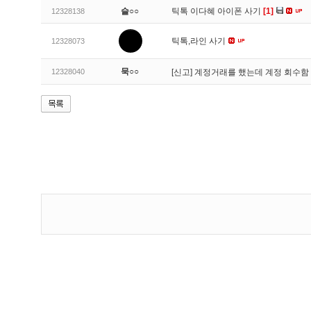
슬○○
틱톡 이다혜 아이폰 사기
[1]
12328138
틱톡,라인 사기
12328073
묵○○
12328040
[신고]
계정거래를 했는데 계정 회수함