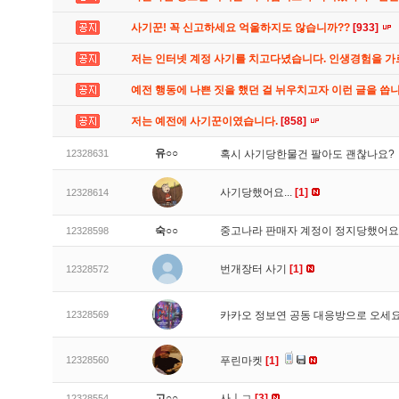
사기꾼! 꼭 신고하세요 억울하지도 않습니까??
[933]
저는 인터넷 계정 사기를 치고다녔습니다. 인생경험을 
예전 행동에 나쁜 짓을 했던 걸 뉘우치고자 이런 글을 씁
저는 예전에 사기꾼이였습니다.
[858]
유○○
12328631
혹시 사기당한물건 팔아도 괜찮나요?
사기당했어요...
[1]
12328614
숙○○
중고나라 판매자 계정이 정지당했어
12328598
번개장터 사기
[1]
12328572
12328569
카카오 정보연 공동 대응방으로 오세
12328560
푸린마켓
[1]
고○○
사ㅣㄱ
[3]
12328554