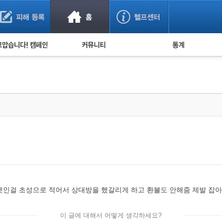
사기 예방했어요!
누적 피해사례 통계
사의 마음 전하기
자유게시판
피해물품명 통계
사기뉴스 브리핑
지역·통신사 통계
사건 사진 자료
은행 일별 피해등록 
사기방지 아이디어
신종사기 주의 정보
전문가 칼럼
금융사기 관련 영상
룰렛인걸 초성으로 적어서 상대방을 했갈리게 하고 환불도 안해줌 제발 잡
이 글에 대해서 어떻게 생각하세요?