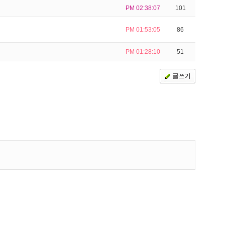
PM 02:38:07
101
PM 01:53:05
86
PM 01:28:10
51