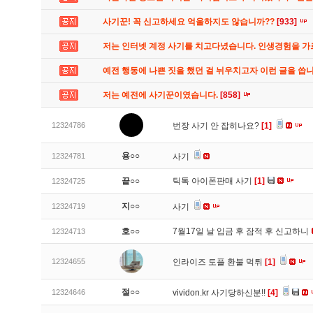
사기꾼! 꼭 신고하세요 억울하지도 않습니까??
[933]
저는 인터넷 계정 사기를 치고다녔습니다. 인생경험을 
예전 행동에 나쁜 짓을 했던 걸 뉘우치고자 이런 글을 씁
저는 예전에 사기꾼이였습니다.
[858]
12324786
번장 사기 안 잡히나요?
[1]
용○○
12324781
사기
끝○○
틱톡 아이폰판매 사기
[1]
12324725
지○○
12324719
사기
호○○
7월17일 날 입금 후 잠적 후 신고하니
12324713
12324655
인라이즈 토플 환불 먹튀
[1]
절○○
12324646
vividon.kr 사기당하신분!!
[4]