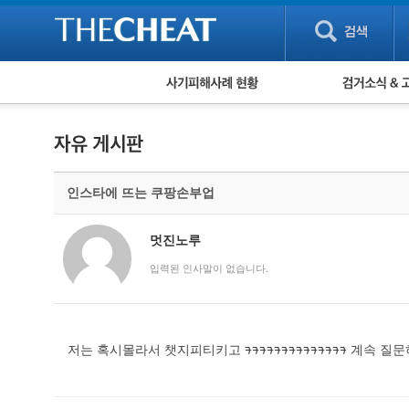
피해사례 현황
검거 소식
직거래 피해사례
고맙습니다! 감
게임 · 비실물 피해사례
스팸 피해사례
암호화폐 피해사례
인스타에 뜨는 쿠팡손부업
보이스피싱 피해사례
유해사이트 목록
비공개 피해사례
멋진노루
워킹홀리데이 피해사례
입력된 인사말이 없습니다.
저는 혹시몰라서 챗지피티키고 ᱍᱍᱍᱍᱍᱍᱍᱍᱍᱍᱍᱍᱍᱍ 계속