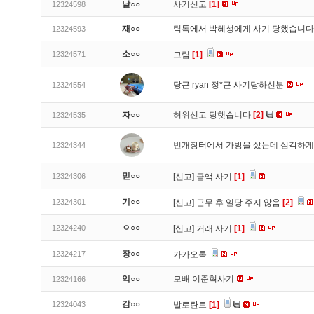
날○○
사기신고
[1]
12324598
재○○
틱톡에서 박혜성에게 사기 당했습니
12324593
소○○
12324571
그림
[1]
당근 ryan 정*근 사기당하신분
12324554
자○○
허위신고 당햇습니다
[2]
12324535
번개장터에서 가방을 샀는데 심각하게
12324344
믿○○
12324306
[신고]
금액 사기
[1]
기○○
12324301
[신고]
근무 후 일당 주지 않음
[2]
ㅇ○○
12324240
[신고]
거래 사기
[1]
장○○
12324217
카카오톡
익○○
모배 이준혁사기
12324166
감○○
12324043
발로란트
[1]