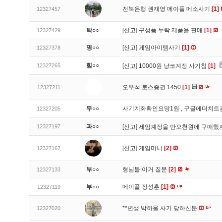
전북은행 권재영 메이플 메소사기
[1]
12327457
탁○○
[신고]
구성품 누락 제품을 판매
[1]
12327429
명○○
[신고]
게임아이템사기
[1]
12327378
힘○○
12327265
[신고]
10000원 냥코계정 사기침
[1]
오우석 토스증권 1450
[1]
12327211
무○○
사기계좌확인요망1원 , 구글에더치트
12327205
과○○
12327197
[신고]
세임계정을 만오천원에 구매했지
[신고]
게임머니
[2]
12327167
부○○
형님들 이거 질문
[2]
12327133
부○○
메이플 정성훈
[1]
12327119
**년생 박하울 사기 당하신분
12327020