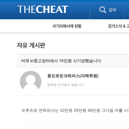
피해사례 현황
검거 소식
직거래 피해사례
고맙습니다! 감
게임 · 비실물 피해사례
스팸 피해사례
암호화폐 피해사례
어제 kl중고장터에서 70만원 사기당했습니다
보이스피싱 피해사례
유해사이트 목록
비공개 피해사례
풍요로운크레파스(피해회원)
워킹홀리데이 피해사례
입력된 인사말이 없습니다.
프루츠로 연락와서는 10만원 20만원 40만원 그다음 저를 