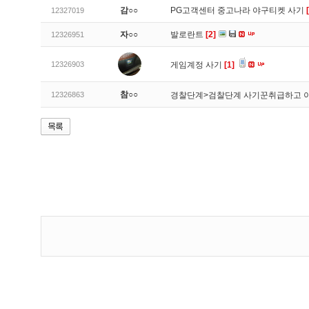
감○○
PG고객센터 중고나라 야구티켓 사기
12327019
자○○
발로란트
[2]
12326951
12326903
게임계정 사기
[1]
참○○
12326863
경찰단계>검찰단계 사기꾼취급하고 