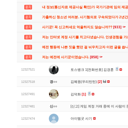
내 정보(통신자료 제공사실 확인)가 국가기관에 임의 제
가출하신 청소년 여러분. 사기혐의로 구속되었다가 2년
사기꾼! 꼭 신고하세요 억울하지도 않습니까??
[933]
저는 인터넷 계정 사기를 치고다녔습니다. 인생경험을 
예전 행동에 나쁜 짓을 했던 걸 뉘우치고자 이런 글을 씁
저는 예전에 사기꾼이였습니다.
[858]
12327521
토스뱅크 1[전화번호] 김경훈
경○○
김혜원(우리틴틴)
[2]
12327518
12327491
김덕화
[1]
신○○
[신고]
게임 계정 거래 중에 이 사람이
12327481
아이템굿 사기
12327474