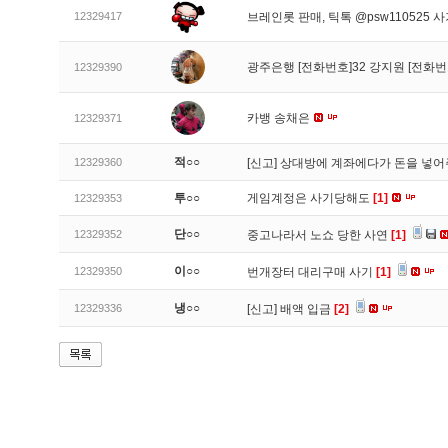
12329417
브레인롯 판매, 틱톡 @psw110525 
광주은행 [전화번호]32 강지원 [전화번
12329390
카뱅 송채은
12329371
적○○
12329360
[신고]
상대방에 계좌에다가 돈을 넣어
투○○
게임계정은 사기당해도
[1]
12329353
단○○
12329352
중고나라서 노쇼 당한 사연
[1]
이○○
12329350
번개장터 대리구매 사기
[1]
냉○○
12329336
[신고]
배액 입금
[2]