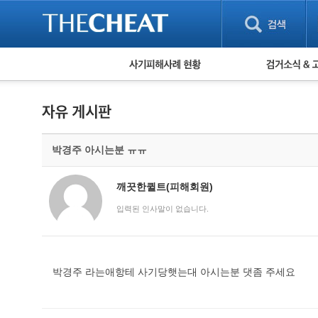
피해사례 현황
검거 소식
직거래 피해사례
고맙습니다! 감
게임 · 비실물 피해사례
스팸 피해사례
암호화폐 피해사례
박경주 아시는분 ㅠㅠ
보이스피싱 피해사례
유해사이트 목록
비공개 피해사례
깨끗한퀼트(피해회원)
워킹홀리데이 피해사례
입력된 인사말이 없습니다.
박경주 라는애항테 사기당햇는대 아시는분 댓좀 주세요