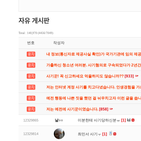
Total : 140,970 (4456/7049)
번호
작성자
내 정보(통신자료 제공사실 확인)가 국가기관에 임의 제
가출하신 청소년 여러분. 사기혐의로 구속되었다가 2년
사기꾼! 꼭 신고하세요 억울하지도 않습니까??
[933]
저는 인터넷 계정 사기를 치고다녔습니다. 인생경험을 
예전 행동에 나쁜 짓을 했던 걸 뉘우치고자 이런 글을 씁
저는 예전에 사기꾼이였습니다.
[858]
날○○
이분한테 사기당하신분ㅠ
[1]
12329865
12329814
최민서 사기ㅜ
[1]