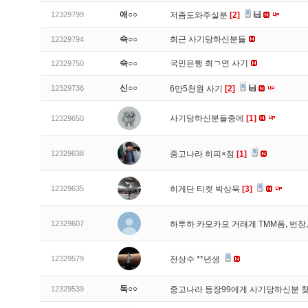
애○○
12329799
저좀도와주실분
[2]
숙○○
최근 사기당하신분들
12329794
숙○○
국민은행 최ㄱ연 사기
12329750
신○○
12329736
6만5천원 사기
[2]
사기당하신분들중에
[1]
12329650
12329638
중고나라 히피×점
[1]
12329635
히게단 티켓 박상욱
[3]
12329607
하투하 카모카모 거래계 TMM폼, 번
12329579
전상수 **년생
독○○
12329539
중고나라 등장99에게 사기당하신분 