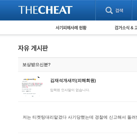
피해사례 현황
검거 소식
직거래 피해사례
고맙습니다! 감
게임 · 비실물 피해사례
스팸 피해사례
암호화폐 피해사례
보상받으신분?
보이스피싱 피해사례
유해사이트 목록
비공개 피해사례
김재석개새끼(피해회원)
워킹홀리데이 피해사례
입력된 인사말이 없습니다.
저는 티켓팅대리맡겼다 사기당했는데 경찰에 신고해서 돌려받으