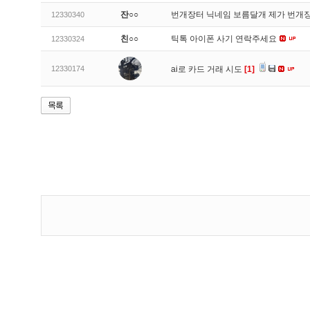
잔○○
번개장터 닉네임 보름달개 제가 번개
12330340
친○○
틱톡 아이폰 사기 연락주세요
12330324
12330174
ai로 카드 거래 시도
[1]