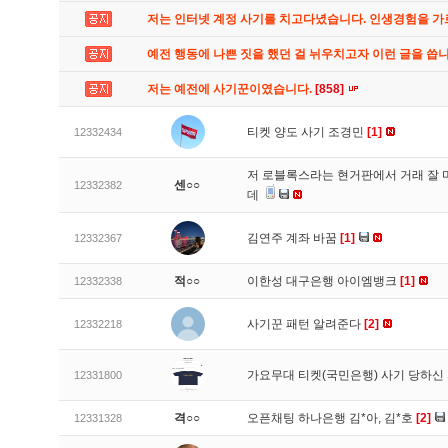
저는 인터넷 계정 사기를 치고다녔습니다. 인생경험을 
예전 행동에 나쁜 짓을 했던 걸 뉘우치고자 이런 글을 씁
저는 예전에 사기꾼이였습니다.
[858]
티켓 양도 사기 조경민
[1]
12332434
저 로블록스라는 현거판에서 거래 잘 
센○○
12332382
데
김연주 계좌 바꿈
[1]
12332367
적○○
이한성 대구은행 아이엠뱅크
[1]
12332338
사기꾼 패턴 알려준다
[2]
12332218
가요무대 티켓(국민은행) 사기 당하신
12331800
격○○
오픈채팅 하나은행 김*아, 김*호
[2]
12331328