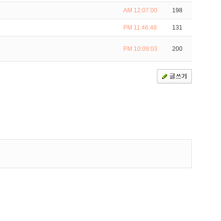
AM 12:07:00
198
PM 11:46:48
131
PM 10:09:03
200