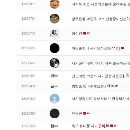
12330844
더치트 처음 사용해보는데 알려주실 
12330794
광주은행 박민우 고소 진행중이신분?
정신영
12330777
이동훈한테 사기당하신분??
[1]
12330680
12330668
사기꾼이 네이버에서 계속 활동하는데
깨○○
12330480
당근마켓 박준서 사기공동대응
[1]
끝○○
방법좀 알려주세요
[6]
12330431
사기당했는데 피해사례가 안올라가
12330422
유동현
12330387
협○○
축구 유니품 사기
[10]
12330344