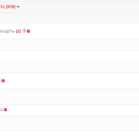
니다.
[570]
 하나요?ㅠ
[2]
니다