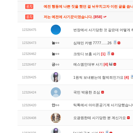
예전 행동에 나쁜 짓을 했던 걸 뉘우치고자 이런 글을 씁
저는 예전에 사기꾼이였습니다.
[858]
12326475
번장에서 사기당한 것 같은데 어떻게
놀○○
12326473
심채민 카뱅 7777.......26
놀○○
12326462
크릿디 브훔 사기
[1]
긍○○
에스엠인대부 사기
[4]
12326457
12326425
1원씩 보내봤는데 협박죄인가요
[4]
국민 박용한 조심
12326424
안○○
틱톡에서 아이폰공기계 사기당했습
12326420
오광원한테 사기당한 분 계신가요
12326408