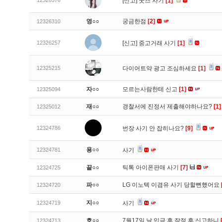
12326376
[신고]
굿즈 사기
[1]
영○○
궁금한점
[2]
12326310
12326257
[신고]
중고거래 사기
[1]
12325215
다이어트약 광고 조심하세요
[1]
자○○
모르는사람한테 신고
[1]
12325094
재○○
경찰서에 진정서 제출해야하나요?
[1]
12325012
12324786
번장 사기 안 잡히나요?
[9]
용○○
12324781
사기
끝○○
틱톡 아이폰판매 사기
[7]
12324725
파○○
LG 이노텍 이겸유 사기 당할뻔했어요
12324720
지○○
12324719
사기
호○○
7월17일 날 입금 후 잠적 후 신고하니
12324713