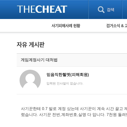
피해사례 현황
검거 소식
직거래 피해사례
고맙습니다! 감
게임 · 비실물 피해사례
스팸 피해사례
암호화폐 피해사례
게임계정사기 대처법
보이스피싱 피해사례
유해사이트 목록
비공개 피해사례
믿음직한헬멧(피해회원)
워킹홀리데이 피해사례
입력된 인사말이 없습니다.
사기꾼한테 0.7 발로 계정 샀는데 사기꾼이 계속 시간 끌고 
렸습니다. 사기꾼 전번,계좌번호,실명 다 압니다. 7천원 돌