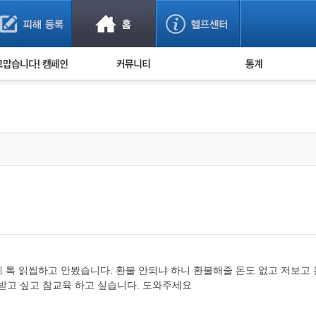
사기 예방했어요!
누적 피해사례 통계
사의 마음 전하기
자유게시판
피해물품명 통계
사기뉴스 브리핑
지역·통신사 통계
사건 사진 자료
은행 일별 피해등록 
사기방지 아이디어
신종사기 주의 정보
전문가 칼럼
금융사기 관련 영상
제 톡 읽씹하고 안봤습니다. 환불 안되냐 하니 환불해줄 돈도 없고 저보고 
려받고 싶고 참교육 하고 싶습니다. 도와주세요