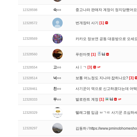
숙○○
중고나라 판매자 계정이 정지당했어
12328598
번개장터 사기
[1]
12328572
12328569
카카오 정보연 공동 대응방으로 오세
12328560
푸린마켓
[1]
고○○
사ㅣㄱ
[3]
12328554
넉○○
보통 어느정도 지나야 잡히나요?
[3]
12328514
친○○
사기꾼이 역으로 신고하겠다는데 어
12328461
무○○
발로란트 계정
[1]
12328333
텔레그램 입금 ㅂㄱㅌ 사기꾼 조심하
12328329
12328297
김동하 / https://www.pminobhomesh