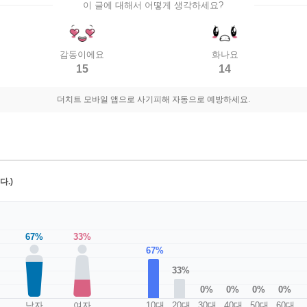
이 글에 대해서 어떻게 생각하세요?
감동이에요
화나요
15
14
더치트 모바일 앱으로 사기피해 자동으로 예방하세요.
.)
67%
33%
67%
33%
0%
0%
0%
0%
남자
여자
10대
20대
30대
40대
50대
60대