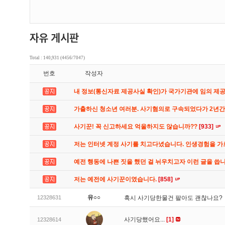
Total : 140,931 (4456/7047)
번호
작성자
내 정보(통신자료 제공사실 확인)가 국가기관에 임의 제
가출하신 청소년 여러분. 사기혐의로 구속되었다가 2년
사기꾼! 꼭 신고하세요 억울하지도 않습니까??
[933]
저는 인터넷 계정 사기를 치고다녔습니다. 인생경험을 
예전 행동에 나쁜 짓을 했던 걸 뉘우치고자 이런 글을 씁
저는 예전에 사기꾼이였습니다.
[858]
유○○
12328631
혹시 사기당한물건 팔아도 괜찮나요?
사기당했어요...
[1]
12328614