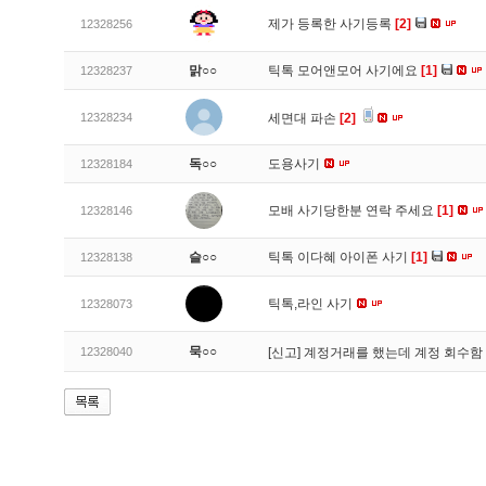
제가 등록한 사기등록
[2]
12328256
맑○○
틱톡 모어앤모어 사기에요
[1]
12328237
12328234
세면대 파손
[2]
독○○
도용사기
12328184
모배 사기당한분 연락 주세요
[1]
12328146
슬○○
틱톡 이다혜 아이폰 사기
[1]
12328138
틱톡,라인 사기
12328073
묵○○
12328040
[신고]
계정거래를 했는데 계정 회수함