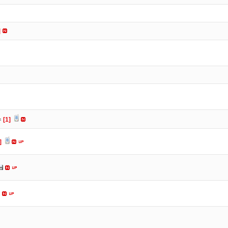
]
수
[1]
]