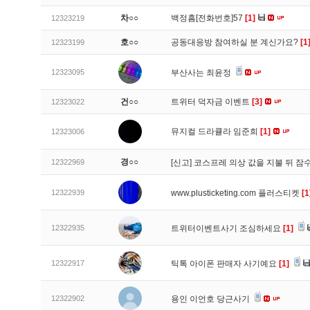
차○○
백정흠[전화번호]57
[1]
12323219
호○○
공동대응방 참여하실 분 계신가요?
[1
12323199
12323095
부산사는 최윤정
건○○
트위터 덕자금 이벤트
[3]
12323022
뮤지컬 드라큘라 임준희
[1]
12323006
경○○
12322969
[신고]
코스프레 의상 값을 지불 뒤 잠
12322939
www.plusticketing.com 플러스티켓
[1
12322935
트위터이벤트사기 조심하세요
[1]
12322917
틱톡 아이폰 판매자 사기예요
[1]
12322902
용인 이언호 당근사기