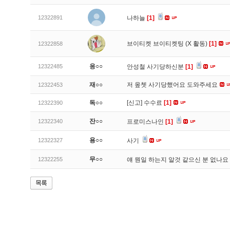
12322891
나하늘
[1]
브이티켓 브이티켓팅 (X 활동)
[1]
12322858
응○○
12322485
안성철 사기당하신분
[1]
재○○
저 옾쳇 사기당했어요 도와주세요
12322453
독○○
[신고]
수수료
[1]
12322390
잔○○
12322340
프로미스나인
[1]
용○○
12322327
사기
무○○
12322255
얘 뭔일 하는지 알것 같으신 분 없나요