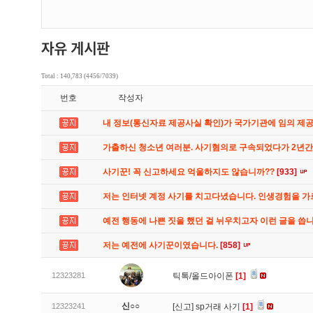
Total : 140,783 (4456/7039)
번호
작성자
내 정보(통신자료 제공사실 확인)가 국가기관에 임의 제
가출하신 청소년 여러분. 사기혐의로 구속되었다가 2년
사기꾼! 꼭 신고하세요 억울하지도 않습니까??
[933]
저는 인터넷 계정 사기를 치고다녔습니다. 인생경험을 
예전 행동에 나쁜 짓을 했던 걸 뉘우치고자 이런 글을 씁
저는 예전에 사기꾼이였습니다.
[858]
12323281
틱톡/올드아이폰
[1]
신○○
12323241
[신고]
sp거래 사기
[1]