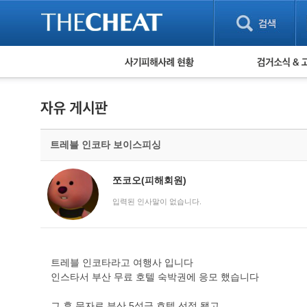
피해사례 현황
검거 소식
직거래 피해사례
고맙습니다! 감
게임 · 비실물 피해사례
스팸 피해사례
암호화폐 피해사례
트레블 인코타 보이스피싱
보이스피싱 피해사례
유해사이트 목록
비공개 피해사례
쪼코오(피해회원)
워킹홀리데이 피해사례
입력된 인사말이 없습니다.
트레블 인코타라고 여행사 입니다
인스타서 부산 무료 호텔 숙박권에 응모 했습니다
그 후 문자로 부산 5성급 호텔 선정 됐고