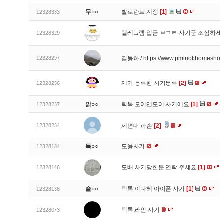
무○○
발로란트 계정
[1]
12328333
텔레그램 입금 ㅂㄱㅌ 사기꾼 조심하
12328329
12328297
김동하 / https://www.pminobhomesh
제가 등록한 사기등록
[2]
12328256
맑○○
틱톡 모어앤모어 사기에요
[1]
12328237
12328234
세면대 파손
[2]
독○○
도용사기
12328184
모배 사기당한분 연락 주세요
[1]
12328146
슬○○
틱톡 이다혜 아이폰 사기
[1]
12328138
틱톡,라인 사기
12328073