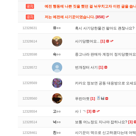
예전 행동에 나쁜 짓을 했던 걸 뉘우치고자 이런 글을 씁
저는 예전에 사기꾼이였습니다.
[858]
유○○
12328631
혹시 사기당한물건 팔아도 괜찮나요?
사기당했어요...
[1]
12328614
숙○○
중고나라 판매자 계정이 정지당했어
12328598
번개장터 사기
[1]
12328572
12328569
카카오 정보연 공동 대응방으로 오세
12328560
푸린마켓
[1]
고○○
사ㅣㄱ
[3]
12328554
넉○○
보통 어느정도 지나야 잡히나요?
[3]
12328514
친○○
사기꾼이 역으로 신고하겠다는데 어
12328461