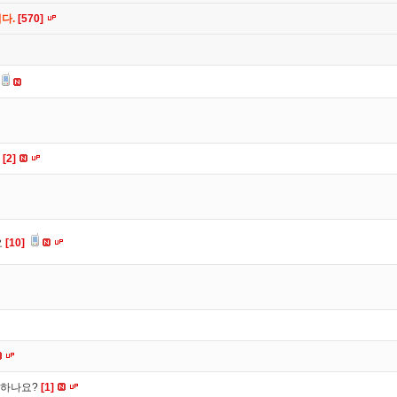
니다.
[570]
요
[2]
요
[10]
떡하나요?
[1]