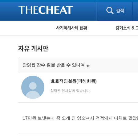
피해사례 현황
검거 소식
직거래 피해사례
고맙습니다! 감
게임 · 비실물 피해사례
스팸 피해사례
암호화폐 피해사례
안읽씹 잠수 환불 받을 수 있나여 ㅠ
보이스피싱 피해사례
유해사이트 목록
비공개 피해사례
효율적인철원(피해회원)
워킹홀리데이 피해사례
입력된 인사말이 없습니다.
17만원 보냇는데 좀 오래 안 읽으셔서 걱정돼서 더치트 깔았