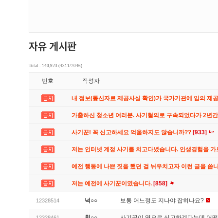
Total : 140,923 (4311/7046)
번호
작성자
내 정보(통신자료 제공사실 확인)가 국가기관에 임의 제
가출하신 청소년 여러분. 사기혐의로 구속되었다가 2년
사기꾼! 꼭 신고하세요 억울하지도 않습니까??
[933]
저는 인터넷 계정 사기를 치고다녔습니다. 인생경험을 
예전 행동에 나쁜 짓을 했던 걸 뉘우치고자 이런 글을 씁
저는 예전에 사기꾼이였습니다.
[858]
넉○○
보통 어느정도 지나야 잡히나요?
12328514
친○○
사기꾼이 역으로 신고하겠다는데 어
12328461