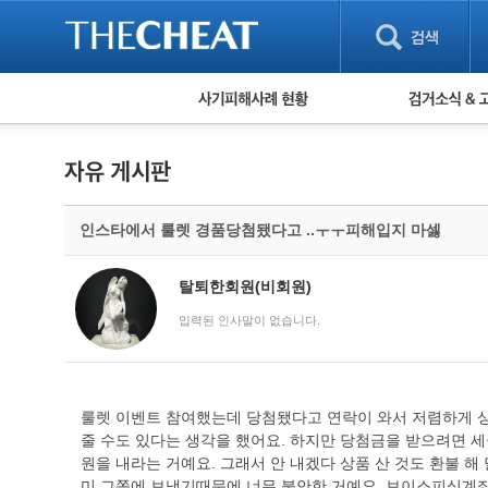
피해사례 현황
검거 소식
직거래 피해사례
고맙습니다! 감
게임 · 비실물 피해사례
스팸 피해사례
암호화폐 피해사례
인스타에서 룰렛 경품당첨됐다고 ..ㅜㅜ피해입지 마셇
보이스피싱 피해사례
유해사이트 목록
비공개 피해사례
탈퇴한회원(비회원)
워킹홀리데이 피해사례
입력된 인사말이 없습니다.
룰렛 이벤트 참여했는데 당첨됐다고 연락이 와서 저렴하게 상품
줄 수도 있다는 생각을 했어요. 하지만 당첨금을 받으려면 세금
원을 내라는 거예요. 그래서 안 내겠다 상품 산 것도 환불 해
미 그쪽에 보냈기때문에 너무 불안한 거예요. 보이스피싱계좌