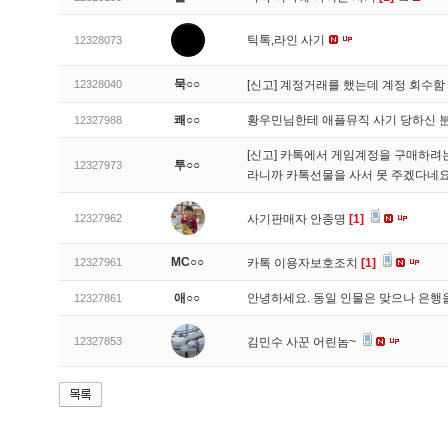
틱톡,라인 사기
12328073
묵○○
12328040
[신고]
계정거래를 했는데 계정 회수함
쾌○○
황우민님한테 애플뮤직 사기 당하신 
12327988
[신고]
카톡에서 게임계정을 구매하려는데
투○○
12327973
라니까 카톡선물을 사서 못 주겠다네
12327962
사기판매자 안종명
[1]
MC○○
12327961
카톡 이용자보호조치
[1]
애○○
안녕하세요. 동일 인물은 맞으나 은행
12327861
12327853
김민수 사꾼 어린놈~