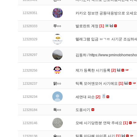
12328351
카카오 정보연 공동대응방으로 오세
무○○
발로란트 계정
[1]
12328333
텔레그램 입금 ㅂㄱㅌ 사기꾼 조심하
12328329
12328297
김동하 / https://www.pminobhomesh
제가 등록한 사기등록
[2]
12328256
맑○○
틱톡 모어앤모어 사기에요
[1]
12328237
12328234
세면대 파손
[2]
독○○
도용사기
12328184
모배 사기당한분 연락 주세요
[1]
12328146
슬○○
틱톡 이다혜 아이폰 사기
[1]
12328138