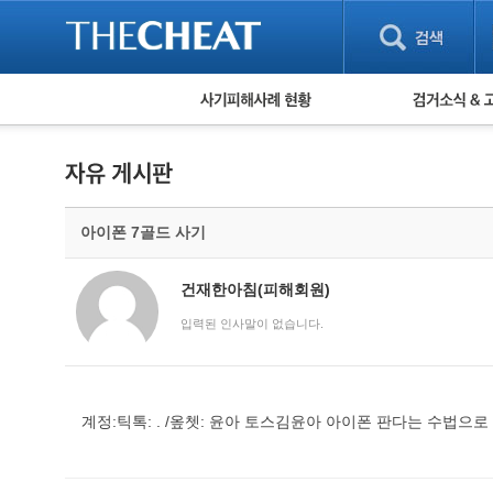
피해사례 현황
검거 소식
직거래 피해사례
고맙습니다! 감
게임 · 비실물 피해사례
스팸 피해사례
암호화폐 피해사례
아이폰 7골드 사기
보이스피싱 피해사례
유해사이트 목록
비공개 피해사례
건재한아침(피해회원)
워킹홀리데이 피해사례
입력된 인사말이 없습니다.
계정:틱톡: . /옾쳇: 윤아 토스김윤아 아이폰 판다는 수법