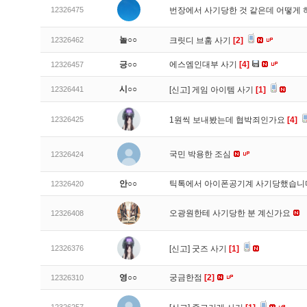
12326475
번장에서 사기당한 것 같은데 어떻게
놀○○
12326462
크릿디 브훔 사기
[2]
긍○○
에스엠인대부 사기
[4]
12326457
시○○
12326441
[신고]
게임 아이템 사기
[1]
12326425
1원씩 보내봤는데 협박죄인가요
[4]
국민 박용한 조심
12326424
안○○
틱톡에서 아이폰공기계 사기당했습
12326420
오광원한테 사기당한 분 계신가요
12326408
12326376
[신고]
굿즈 사기
[1]
영○○
궁금한점
[2]
12326310