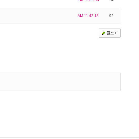
PM 12:09:06
54
AM 11:42:18
92