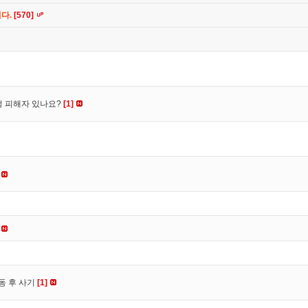
니다.
[570]
수정 피해자 있나요?
[1]
동 후 사기
[1]