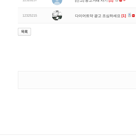
12326257
[신고]
중고거래 사기
[1]
12325215
다이어트약 광고 조심하세요
[1]