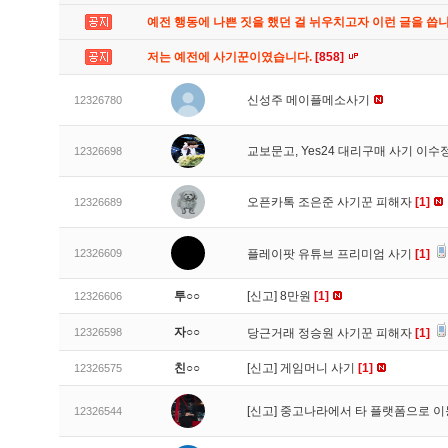
예전 행동에 나쁜 짓을 했던 걸 뉘우치고자 이런 글을 씁
저는 예전에 사기꾼이였습니다.
[858]
신성주 메이플메소사기
12326780
교보문고, Yes24 대리구매 사기 이
12326698
오픈카톡 조은준 사기꾼 피해자
[1]
12326689
12326609
플레이팟 유튜브 프리미엄 사기
[1]
투○○
[신고]
8만원
[1]
12326606
자○○
12326598
당근거래 정승원 사기꾼 피해자
[1]
친○○
[신고]
게임머니 사기
[1]
12326575
[신고]
중고나라에서 타 플랫폼으로 이
12326544