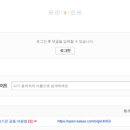
링
사기꾼 공동 대응방
[1]
https://open.kakao.com/o/glicK6Gi