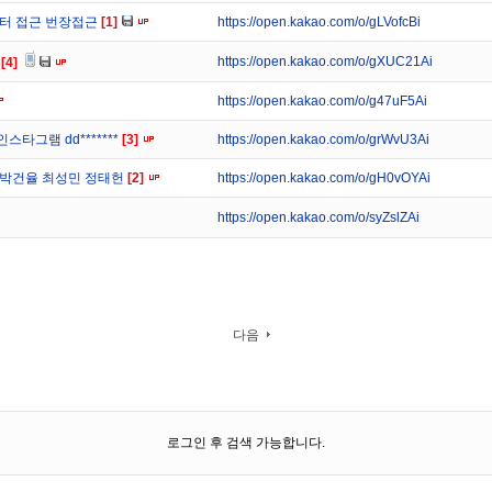
위터 접근 번장접근
[1]
https://open.kakao.com/o/gLVofcBi
https://open.kakao.com/o/gXUC21Ai
)
[4]
https://open.kakao.com/o/g47uF5Ai
인스타그램 dd*******
[3]
https://open.kakao.com/o/grWvU3Ai
 박건율 최성민 정태헌
[2]
https://open.kakao.com/o/gH0vOYAi
https://open.kakao.com/o/syZslZAi
다음
로그인 후 검색 가능합니다.