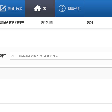
사기 예방했어요!
누적 피해사례 통계
사의 마음 전하기
자유게시판
피해물품명 통계
사기뉴스 브리핑
지역·통신사 통계
사건 사진 자료
은행 일별 피해등록 
사기방지 아이디어
신종사기 주의 정보
전문가 칼럼
금융사기 관련 영상