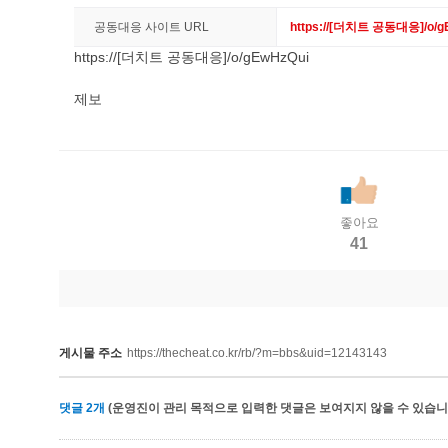
공동대응 사이트 URL
https://[더치트 공동대응]/o/g
https://[더치트 공동대응]/o/gEwHzQui
제보
좋아요
41
게시물 주소
https://thecheat.co.kr/rb/?m=bbs&uid=12143143
댓글
2
개
(운영진이 관리 목적으로 입력한 댓글은 보여지지 않을 수 있습니다