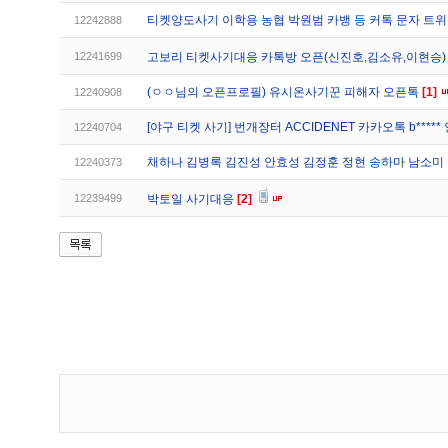
티켓양도사기 이학용 농협 박원범 카뱅 등 커톡 문자 트
12242888
12241699
고보리 티켓사기대응 카톡방 오픈(신진호,김소유,이현승
(ㅇㅇ님의 오픈프로필) 유시온사기꾼 피해자 오픈톡
[1]
12240908
[야구 티켓 사기] 번개장터 ACCIDENET 카카오톡 b***** 
12240704
채하나 김병록 김진성 안효성 김정훈 정현 송하마 남소미
12240373
12239499
박토일 사기대응
[2]