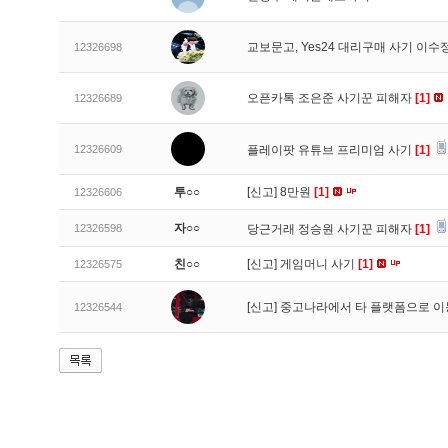
교보문고, Yes24 대리구매 사기 이
12326698
오픈카톡 조은준 사기꾼 피해자
[1]
12326689
12326609
플레이팟 유튜브 프리미엄 사기
[1]
투○○
[신고]
8만원
[1]
12326606
자○○
12326598
당근거래 정승원 사기꾼 피해자
[1]
친○○
[신고]
게임머니 사기
[1]
12326575
[신고]
중고나라에서 타 플랫폼으로 이
12326544