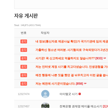
Total : 140,875 (4311/7044)
번호
작성자
내 정보(통신자료 제공사실 확인)가 국가기관에 임의 제
가출하신 청소년 여러분. 사기혐의로 구속되었다가 2년
사기꾼! 꼭 신고하세요 억울하지도 않습니까??
[933]
저는 인터넷 계정 사기를 치고다녔습니다. 인생경험을 
예전 행동에 나쁜 짓을 했던 걸 뉘우치고자 이런 글을 씁
저는 예전에 사기꾼이였습니다.
[858]
아이템굿 사기
12327474
전북은행 권재영 메이플 메소사기
[1]
12327457