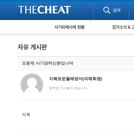
피해사례 현황
검거 소식
직거래 피해사례
고맙습니다! 감
게임 · 비실물 피해사례
스팸 피해사례
암호화폐 피해사례
오윤제 사기당하신분있나여
보이스피싱 피해사례
유해사이트 목록
비공개 피해사례
지혜로운물레방아(피해회원)
워킹홀리데이 피해사례
입력된 인사말이 없습니다.
틱톡