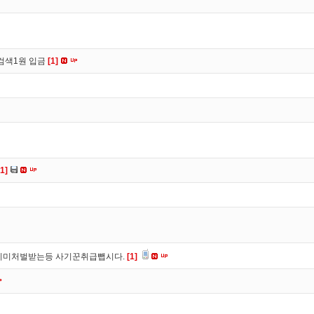
검색1원 입금
[1]
[1]
이미처벌받는등 사기꾼취급뺍시다.
[1]