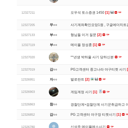
오우석 토스증권 1450
[1]
12327211
무○○
사기계좌확인요망1원 , 구글에더치트
12327205
부○○
형님들 이거 질문
[2]
12327133
부○○
메이플 정성훈
[1]
12327119
**년생 박하울 사기 당하신분
12327020
감○○
PG고객센터 중고나라 야구티켓 사기
12327019
자○○
발로란트
[2]
12326951
12326903
게임계정 사기
[1]
참○○
12326863
경찰단계>검찰단계 사기꾼취급하고 
감○○
PG 고객센터 야구장 티켓사기
[1]
12326852
신성주 메이플메소사기
12326780