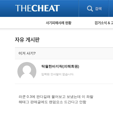
피해사례 현황
검거 소식
직거래 피해사례
고맙습니다! 감
게임 · 비실물 피해사례
스팸 피해사례
암호화폐 피해사례
이거 사기?
보이스피싱 피해사례
유해사이트 목록
비공개 피해사례
탁월한바지락(피해회원)
워킹홀리데이 피해사례
입력된 인사말이 없습니다.
라쿤 0.3에 판다길래 물어보고 보냈는데 이 좌랄
해태그 판매글에도 랜덤요소 드간다고 안함