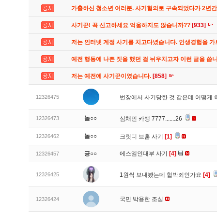
가출하신 청소년 여러분. 사기혐의로 구속되었다가 2년
사기꾼! 꼭 신고하세요 억울하지도 않습니까??
[933]
저는 인터넷 계정 사기를 치고다녔습니다. 인생경험을 
예전 행동에 나쁜 짓을 했던 걸 뉘우치고자 이런 글을 씁
저는 예전에 사기꾼이였습니다.
[858]
12326475
번장에서 사기당한 것 같은데 어떻게
놀○○
12326473
심채민 카뱅 7777.......26
놀○○
12326462
크릿디 브훔 사기
[1]
긍○○
에스엠인대부 사기
[4]
12326457
12326425
1원씩 보내봤는데 협박죄인가요
[4]
국민 박용한 조심
12326424