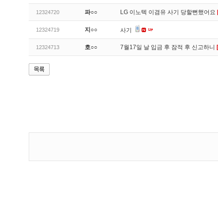
파○○
LG 이노텍 이겸유 사기 당할뻔했어요
12324720
지○○
12324719
사기
호○○
7월17일 날 입금 후 잠적 후 신고하니
12324713