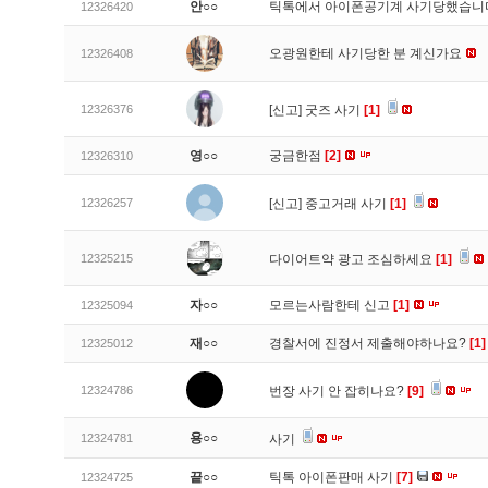
안○○
틱톡에서 아이폰공기계 사기당했습
12326420
오광원한테 사기당한 분 계신가요
12326408
12326376
[신고]
굿즈 사기
[1]
영○○
궁금한점
[2]
12326310
12326257
[신고]
중고거래 사기
[1]
12325215
다이어트약 광고 조심하세요
[1]
자○○
모르는사람한테 신고
[1]
12325094
재○○
경찰서에 진정서 제출해야하나요?
[1]
12325012
12324786
번장 사기 안 잡히나요?
[9]
용○○
12324781
사기
끝○○
틱톡 아이폰판매 사기
[7]
12324725