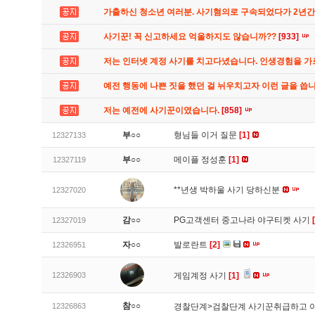
가출하신 청소년 여러분. 사기혐의로 구속되었다가 2년
사기꾼! 꼭 신고하세요 억울하지도 않습니까??
[933]
저는 인터넷 계정 사기를 치고다녔습니다. 인생경험을 
예전 행동에 나쁜 짓을 했던 걸 뉘우치고자 이런 글을 씁
저는 예전에 사기꾼이였습니다.
[858]
부○○
형님들 이거 질문
[1]
12327133
부○○
메이플 정성훈
[1]
12327119
**년생 박하울 사기 당하신분
12327020
감○○
PG고객센터 중고나라 야구티켓 사기
12327019
자○○
발로란트
[2]
12326951
12326903
게임계정 사기
[1]
참○○
12326863
경찰단계>검찰단계 사기꾼취급하고 