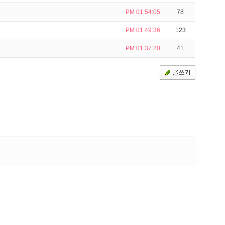
PM 01:54:05
78
PM 01:49:36
123
PM 01:37:20
41