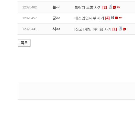
놀○○
12326462
크릿디 브훔 사기
[2]
긍○○
에스엠인대부 사기
[4]
12326457
시○○
12326441
[신고]
게임 아이템 사기
[1]