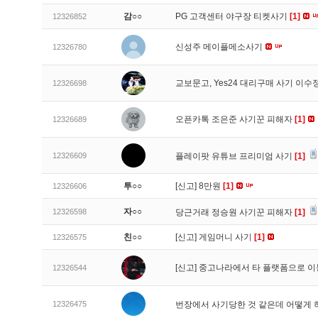
감○○
PG 고객센터 야구장 티켓사기
[1]
12326852
신성주 메이플메소사기
12326780
교보문고, Yes24 대리구매 사기 이
12326698
오픈카톡 조은준 사기꾼 피해자
[1]
12326689
12326609
플레이팟 유튜브 프리미엄 사기
[1]
투○○
[신고]
8만원
[1]
12326606
자○○
12326598
당근거래 정승원 사기꾼 피해자
[1]
친○○
[신고]
게임머니 사기
[1]
12326575
[신고]
중고나라에서 타 플랫폼으로 이
12326544
12326475
번장에서 사기당한 것 같은데 어떻게