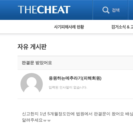
피해사례 현황
검거 소식
직거래 피해사례
고맙습니다! 감
게임 · 비실물 피해사례
스팸 피해사례
암호화폐 피해사례
판결문 받았어요
보이스피싱 피해사례
유해사이트 목록
비공개 피해사례
응원하는메추라기(피해회원)
워킹홀리데이 피해사례
입력된 인사말이 없습니다.
신고한지 1년 5개월정도만에 법원에서 판결문이 왔어요 배
알려주세요ㅠㅠ