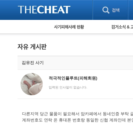
피해사례 현황
검거 소식
직거래 피해사례
고맙습니다! 감
게임 · 비실물 피해사례
스팸 피해사례
암호화폐 피해사례
김유진 사기
보이스피싱 피해사례
유해사이트 목록
비공개 피해사례
적극적인플루트(피해회원)
워킹홀리데이 피해사례
입력된 인사말이 없습니다.
다른지역 당근 물품이 필요해서 맘카페에서 동네인증 부탁 글
계좌번호도 연락 온 휴대폰 번호랑 동일한 신협 계좌인데 본