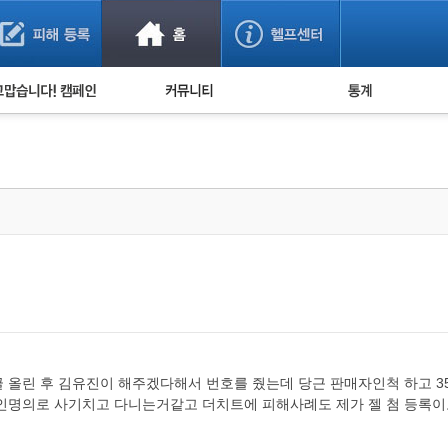
사기 예방했어요!
누적 피해사례 통계
사의 마음 전하기
자유게시판
피해물품명 통계
사기뉴스 브리핑
지역·통신사 통계
사건 사진 자료
은행 일별 피해등록 
사기방지 아이디어
신종사기 주의 정보
전문가 칼럼
금융사기 관련 영상
 올린 후 김유진이 해주겠다해서 번호를 줬는데 당근 판매자인척 하고 3
인명의로 사기치고 다니는거같고 더치트에 피해사례도 제가 젤 첨 등록이고