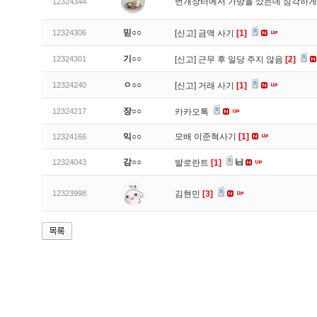
번개장터에서 가방을 샀는데 심각하게
12324344
믿○○
12324306
[신고]
금액 사기
[1]
기○○
12324301
[신고]
근무 후 일당 주지 않음
[2]
ㅇ○○
12324240
[신고]
거래 사기
[1]
장○○
12324217
카카오톡
익○○
모배 이준혁사기
[1]
12324166
감○○
12324043
발로란트
[1]
12323998
김현민
[3]