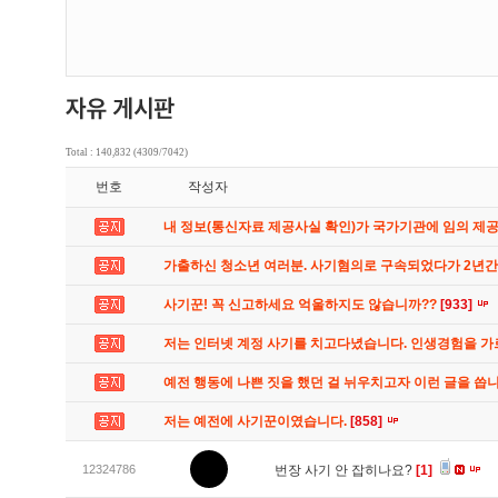
Total : 140,832 (4309/7042)
번호
작성자
내 정보(통신자료 제공사실 확인)가 국가기관에 임의 제
가출하신 청소년 여러분. 사기혐의로 구속되었다가 2년
사기꾼! 꼭 신고하세요 억울하지도 않습니까??
[933]
저는 인터넷 계정 사기를 치고다녔습니다. 인생경험을 
예전 행동에 나쁜 짓을 했던 걸 뉘우치고자 이런 글을 씁
저는 예전에 사기꾼이였습니다.
[858]
12324786
번장 사기 안 잡히나요?
[1]