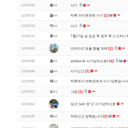
용○○
12324781
사기
끝○○
틱톡 아이폰판매 사기
[1]
12324725
지○○
12324719
사기
호○○
7월17일 날 입금 후 잠적 후 신고하니
12324713
12324655
인라이즈 토플 환불 먹튀
[1]
절○○
12324646
vividon.kr 사기당하신분!!
[4]
날○○
사기신고
[1]
12324598
재○○
틱톡에서 박혜성에게 사기 당했습니
12324593
소○○
12324571
그림
[1]
당근 ryan 정*근 사기당하신분
12324554
자○○
허위신고 당햇습니다
[2]
12324535