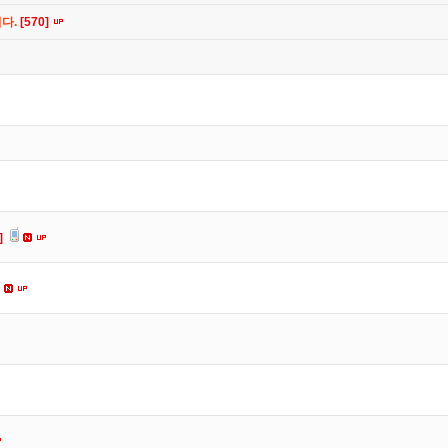
니다.
[570]
]