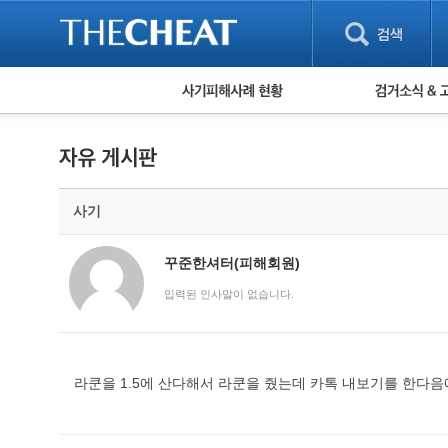
피해사례 현황
검거 소식
직거래 피해사례
고맙습니다! 감
게임 · 비실물 피해사례
스팸 피해사례
암호화폐 피해사례
사기
보이스피싱 피해사례
유해사이트 목록
비공개 피해사례
꾸준한셔터(피해회원)
워킹홀리데이 피해사례
입력된 인사말이 없습니다.
라쿤을 1.5에 산다해서 라쿤을 줬는데 카톡 내보기를 한다