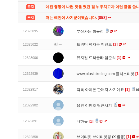
예전 행동에 나쁜 짓을 했던 걸 뉘우치고자 이런 글을 씁
저는 예전에 사기꾼이였습니다.
[858]
12323095
부산사는 최윤정
건○○
트위터 덕자금 이벤트
[3]
12323022
뮤지컬 드라큘라 임준희
[1]
12323006
12322939
www.plusticketing.com 플러스티켓
[1
12322917
틱톡 아이폰 판매자 사기예요
[1]
12322902
용인 이언호 당근사기
12322891
나하늘
[1]
브이티켓 브이티켓팅 (X 활동)
[1]
12322858