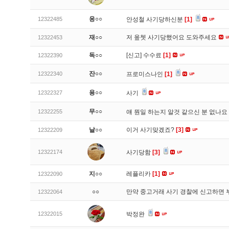
응○○
12322485
안성철 사기당하신분
[1]
재○○
저 옾쳇 사기당했어요 도와주세요
12322453
독○○
[신고]
수수료
[1]
12322390
잔○○
12322340
프로미스나인
[1]
용○○
12322327
사기
무○○
12322255
얘 뭔일 하는지 알것 같으신 분 없나요
날○○
이거 사기맞겠죠?
[3]
12322209
12322174
사기당함
[3]
지○○
레플리카
[1]
12322090
○○
만약 중고거래 사기 경찰에 신고하면 
12322064
12322015
박정완