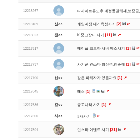
12218267
타사이트유도후 계정동결해제,보증금
신○○
게임계정 대리육성사기
[2]
12218109
전○○
Kl중고장터 사기
[11]
12218023
메이플 크로아 서버 메소사기
[1]
12217817
사기꾼 인스타 최선경,한순애
[1]
12217737
신○○
같은 피해자가 있을까요
[1]
12217700
12217645
메소
[1]
깊○○
중고나라 사기
[1]
12217636
사○○
12217600
3자사기
인스타 이벤트 사기
[21]
12217594