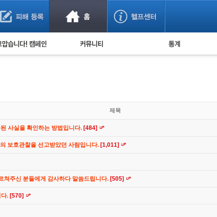
사기 예방했어요!
누적 피해사례 통계
사의 마음 전하기
자유게시판
피해물품명 통계
사기뉴스 브리핑
지역·통신사 통계
사건 사진 자료
은행 일별 피해등록 
사기방지 아이디어
제목
신종사기 주의 정보
공된 사실을 확인하는 방법입니다.
[484]
전문가 칼럼
간의 보호관찰을 선고받았던 사람입니다.
[1,011]
금융사기 관련 영상
가르쳐주신 분들에게 감사하다 말씀드립니다.
[505]
니다.
[570]