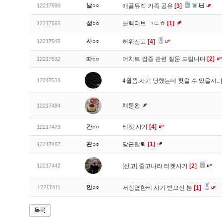
날○○
12217590
애플뮤직 가족 공유
[3]
섬○○
콜렉티브 ㄱㄷㅎ
[1]
12217565
사○○
12217545
허위신고
[4]
따○○
더치트 검증 관련 질문 드립니다
[2]
12217532
12217518
4월쯤 사기 당했는데 찾을 수 있을지..
채동완
12217484
간○○
티켓 사기
[4]
12217473
관○○
당근탈퇴
[1]
12217467
12217442
[신고]
중고나라 티켓사기
[2]
안○○
12217411
서정엽한테 사기 받으신 분
[1]