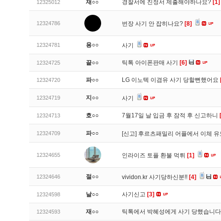
재○○
경찰서에 진정서 제출해야하나요?
[1]
12325012
12324786
번장 사기 안 잡히나요?
[8]
용○○
12324781
사기
끝○○
틱톡 아이폰판매 사기
[6]
12324725
파○○
LG 이노텍 이겸유 사기 당할뻔했어요
12324720
지○○
12324719
사기
호○○
7월17일 날 입금 후 잠적 후 신고하니
12324713
파○○
12324709
[신고]
후르츠패밀리 어플에서 이체 
12324655
인라이즈 토플 환불 먹튀
[1]
절○○
12324646
vividon.kr 사기당하신분!!
[4]
날○○
사기신고
[3]
12324598
재○○
틱톡에서 박혜성에게 사기 당했습니
12324593