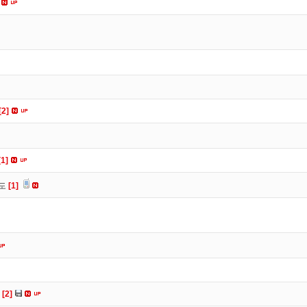
[2]
[1]
유도
[1]
다
[2]