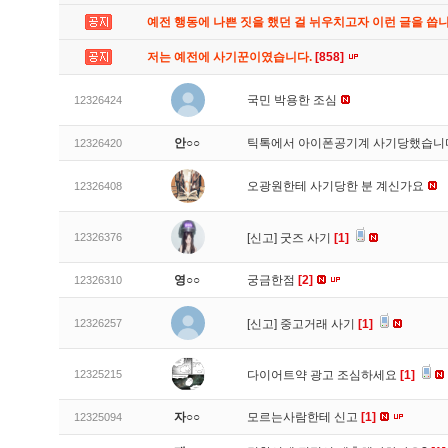
예전 행동에 나쁜 짓을 했던 걸 뉘우치고자 이런 글을 씁
저는 예전에 사기꾼이였습니다.
[858]
국민 박용한 조심
12326424
안○○
틱톡에서 아이폰공기계 사기당했습
12326420
오광원한테 사기당한 분 계신가요
12326408
12326376
[신고]
굿즈 사기
[1]
영○○
궁금한점
[2]
12326310
12326257
[신고]
중고거래 사기
[1]
12325215
다이어트약 광고 조심하세요
[1]
자○○
모르는사람한테 신고
[1]
12325094