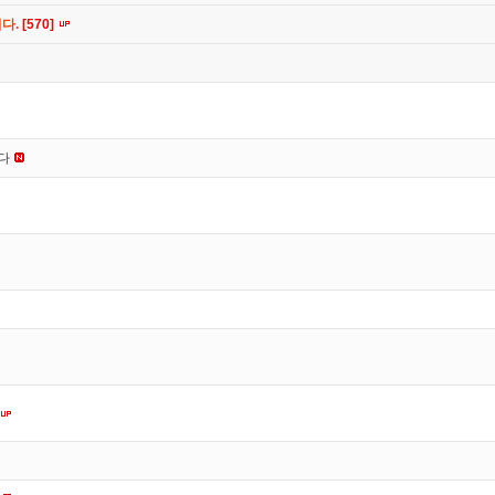
니다.
[570]
니다