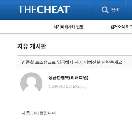
피해사례 현황
검거 소식
직거래 피해사례
고맙습니다! 감
게임 · 비실물 피해사례
스팸 피해사례
암호화폐 피해사례
김종철 토스뱅크로 입금해서 사기 당하신분 연락주세요
보이스피싱 피해사례
유해사이트 목록
비공개 피해사례
상큼한헬멧(피해회원)
워킹홀리데이 피해사례
입력된 인사말이 없습니다.
제목 그대로입니더