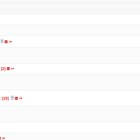
요
[2]
요
[10]