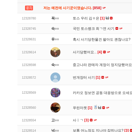
저는 예전에 사기꾼이였습니다.
[858]
꼭○○
토스 우리 김ㅎ은
[1]
12328780
숙○○
국민 토스뱅크 최ㄱ연 사기
12328745
유○○
12328631
혹시 사기당한물건 팔아도 괜찮나요?
사기당했어요...
[4]
12328614
숙○○
중고나라 판매자 계정이 정지당했어
12328598
번개장터 사기
[1]
12328572
12328569
카카오 정보연 공동 대응방으로 오세
12328560
푸린마켓
[1]
고○○
사ㅣㄱ
[3]
12328554
넉○○
보통 어느정도 지나야 잡히나요?
[3]
12328514