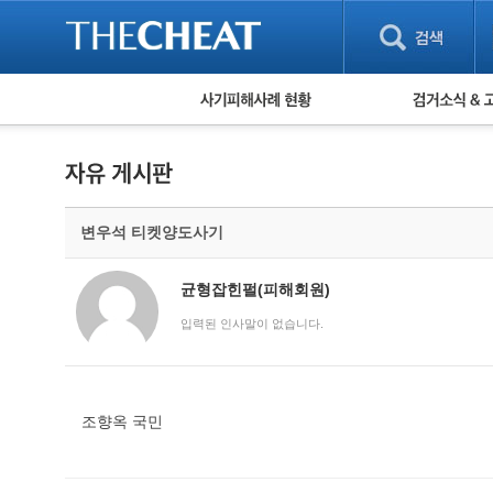
피해사례 현황
검거 소식
직거래 피해사례
고맙습니다! 감
게임 · 비실물 피해사례
스팸 피해사례
암호화폐 피해사례
변우석 티켓양도사기
보이스피싱 피해사례
유해사이트 목록
비공개 피해사례
균형잡힌펄(피해회원)
워킹홀리데이 피해사례
입력된 인사말이 없습니다.
조향옥 국민