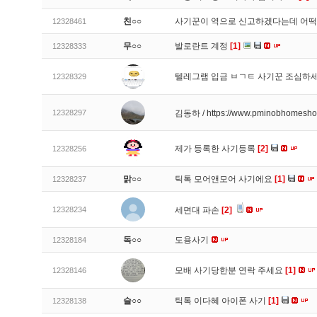
친○○
사기꾼이 역으로 신고하겠다는데 어
12328461
무○○
발로란트 계정
[1]
12328333
텔레그램 입금 ㅂㄱㅌ 사기꾼 조심하
12328329
12328297
김동하 / https://www.pminobhomesh
제가 등록한 사기등록
[2]
12328256
맑○○
틱톡 모어앤모어 사기에요
[1]
12328237
12328234
세면대 파손
[2]
독○○
도용사기
12328184
모배 사기당한분 연락 주세요
[1]
12328146
슬○○
틱톡 이다혜 아이폰 사기
[1]
12328138