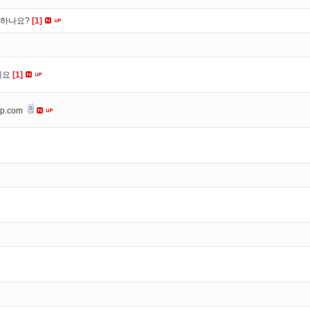
떡하나요?
[1]
세요
[1]
op.com