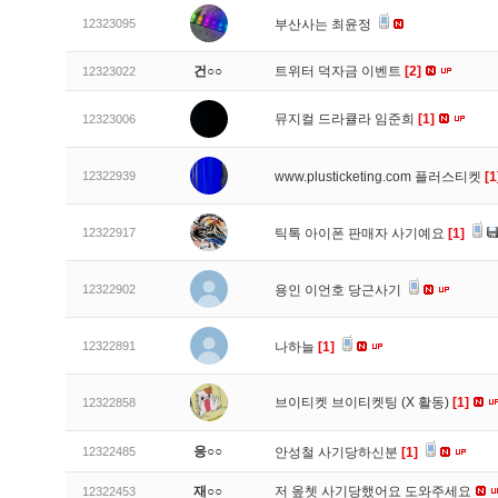
12323095
부산사는 최윤정
건○○
트위터 덕자금 이벤트
[2]
12323022
뮤지컬 드라큘라 임준희
[1]
12323006
12322939
www.plusticketing.com 플러스티켓
[1
12322917
틱톡 아이폰 판매자 사기예요
[1]
12322902
용인 이언호 당근사기
12322891
나하늘
[1]
브이티켓 브이티켓팅 (X 활동)
[1]
12322858
응○○
12322485
안성철 사기당하신분
[1]
재○○
저 옾쳇 사기당했어요 도와주세요
12322453