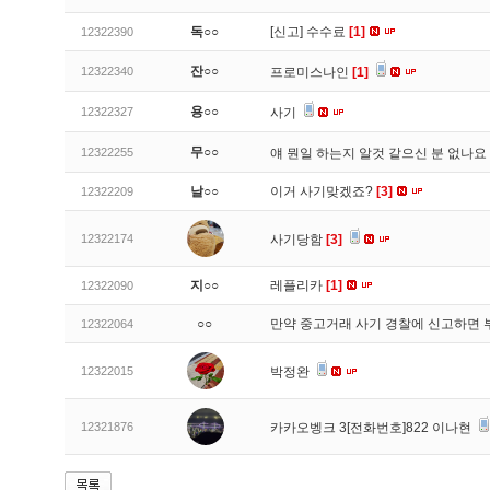
독○○
[신고]
수수료
[1]
12322390
잔○○
12322340
프로미스나인
[1]
용○○
12322327
사기
무○○
12322255
얘 뭔일 하는지 알것 같으신 분 없나요
날○○
이거 사기맞겠죠?
[3]
12322209
12322174
사기당함
[3]
지○○
레플리카
[1]
12322090
○○
만약 중고거래 사기 경찰에 신고하면 
12322064
12322015
박정완
12321876
카카오벵크 3[전화번호]822 이나현