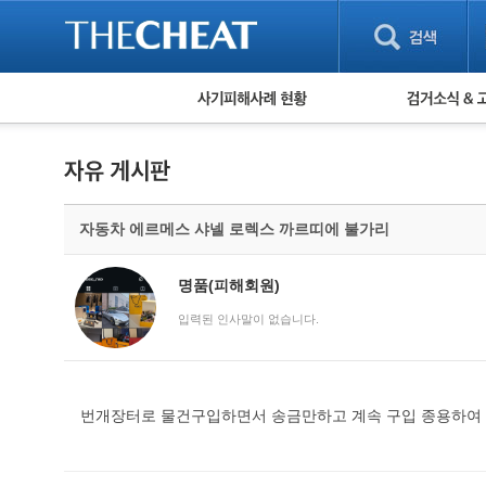
피해사례 현황
검거 소식
직거래 피해사례
고맙습니다! 감
게임 · 비실물 피해사례
스팸 피해사례
암호화폐 피해사례
자동차 에르메스 샤넬 로렉스 까르띠에 불가리
보이스피싱 피해사례
유해사이트 목록
비공개 피해사례
명품(피해회원)
워킹홀리데이 피해사례
입력된 인사말이 없습니다.
번개장터로 물건구입하면서 송금만하고 계속 구입 종용하여