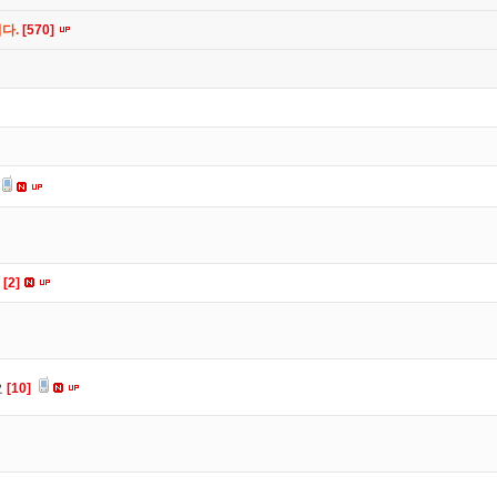
니다.
[570]
요
[2]
요
[10]