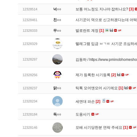
넉○○
보통 어느정도 지나야 잡히나요?
[3]
12328514
친○○
사기꾼이 역으로 신고하겠다는데 어
12328461
무○○
발로란트 계정
[1]
12328333
텔레그램 입금 ㅂㄱㅌ 사기꾼 조심하
12328329
12328297
김동하 / https://www.pminobhomesh
제가 등록한 사기등록
[2]
12328256
맑○○
틱톡 모어앤모어 사기에요
[1]
12328237
12328234
세면대 파손
[2]
독○○
도용사기
12328184
모배 사기당한분 연락 주세요
[1]
12328146