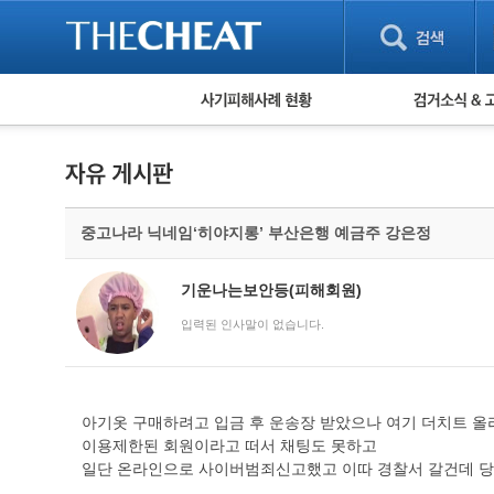
피해사례 현황
검거 소식
직거래 피해사례
고맙습니다! 감
게임 · 비실물 피해사례
스팸 피해사례
암호화폐 피해사례
중고나라 닉네임‘히야지롱’ 부산은행 예금주 강은정
보이스피싱 피해사례
유해사이트 목록
비공개 피해사례
기운나는보안등(피해회원)
워킹홀리데이 피해사례
입력된 인사말이 없습니다.
아기옷 구매하려고 입금 후 운송장 받았으나 여기 더치트 
이용제한된 회원이라고 떠서 채팅도 못하고
일단 온라인으로 사이버범죄신고했고 이따 경찰서 갈건데 