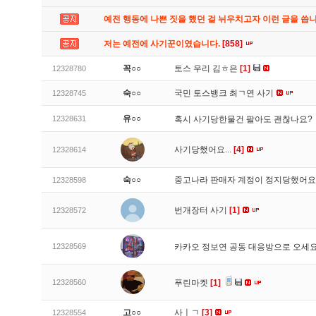
예전 행동에 나쁜 짓을 했던 걸 뉘우치고자 이런 글을 씁
저는 예전에 사기꾼이였습니다.
[858]
꼭○○
토스 우리 김ㅎ은
[1]
12328780
숙○○
국민 토스뱅크 최ㄱ연 사기
12328745
유○○
12328631
혹시 사기당한물건 팔아도 괜찮나요?
사기당했어요...
[4]
12328614
숙○○
중고나라 판매자 계정이 정지당했어
12328598
번개장터 사기
[1]
12328572
12328569
카카오 정보연 공동 대응방으로 오세
12328560
푸린마켓
[1]
고○○
사ㅣㄱ
[3]
12328554