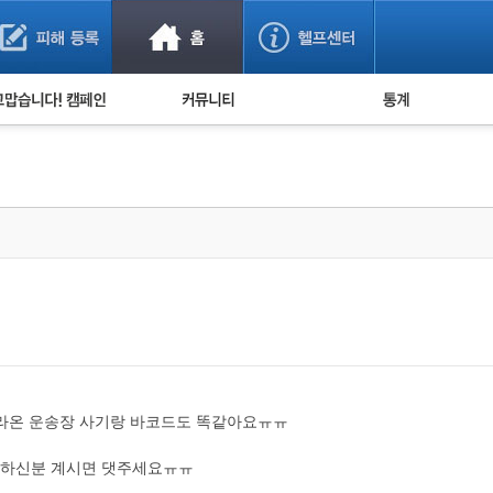
사기 예방했어요!
누적 피해사례 통계
사의 마음 전하기
자유게시판
피해물품명 통계
사기뉴스 브리핑
지역·통신사 통계
사건 사진 자료
은행 일별 피해등록 
사기방지 아이디어
신종사기 주의 정보
전문가 칼럼
금융사기 관련 영상
올라온 운송장 사기랑 바코드도 똑같아요ㅠㅠ
당하신분 계시면 댓주세요ㅠㅠ