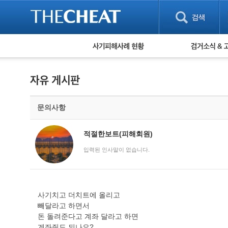
피해사례 현황
검거 소식
직거래 피해사례
고맙습니다! 감
게임 · 비실물 피해사례
스팸 피해사례
암호화폐 피해사례
문의사항
보이스피싱 피해사례
유해사이트 목록
비공개 피해사례
적절한보트(피해회원)
워킹홀리데이 피해사례
입력된 인사말이 없습니다.
사기치고 더치트에 올리고
빼달라고 하면서
돈 돌려준다고 계좌 달라고 하면
계좌줘도 되나요?