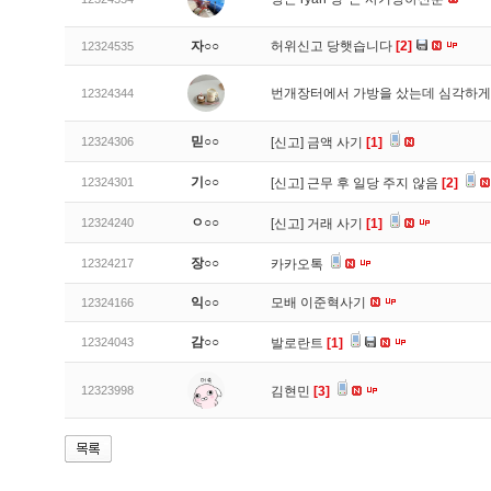
자○○
허위신고 당햇습니다
[2]
12324535
번개장터에서 가방을 샀는데 심각하게
12324344
믿○○
12324306
[신고]
금액 사기
[1]
기○○
12324301
[신고]
근무 후 일당 주지 않음
[2]
ㅇ○○
12324240
[신고]
거래 사기
[1]
장○○
12324217
카카오톡
익○○
모배 이준혁사기
12324166
감○○
12324043
발로란트
[1]
12323998
김현민
[3]