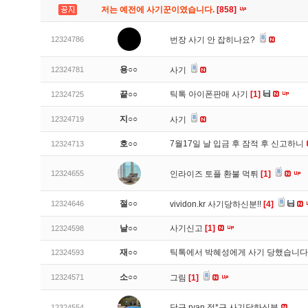
저는 예전에 사기꾼이였습니다.
[858]
12324786
번장 사기 안 잡히나요?
용○○
12324781
사기
끝○○
틱톡 아이폰판매 사기
[1]
12324725
지○○
12324719
사기
호○○
7월17일 날 입금 후 잠적 후 신고하니
12324713
12324655
인라이즈 토플 환불 먹튀
[1]
절○○
12324646
vividon.kr 사기당하신분!!
[4]
날○○
사기신고
[1]
12324598
재○○
틱톡에서 박혜성에게 사기 당했습니
12324593
소○○
12324571
그림
[1]
당근 ryan 정*근 사기당하신분
12324554