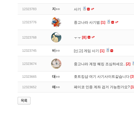
지○○
12323783
사기
12323776
중고나라 사기범
[1]
ㅜㅜ
[8]
12323768
비○○
12323745
[신고]
게임 사기
[1]
12323674
중고나라 계정 혜킹 조심하세요..
[2]
대○○
호트킹샵 여기 사기사이트같습니다
[3
12323665
애○○
페이코 인증 계좌 검거 가능한가요?
[1
12323652