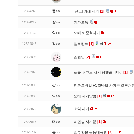
풍○○
12324240
[신고]
거래 사기
[1]
장○○
12324217
카카오톡
익○○
모배 이준혁사기
12324166
감○○
12324043
발로란트
[1]
12323998
김현민
[2]
12323945
로블 ㅎㄱ로 사기 당했습니다...
[1]
강○○
12323938
피파모바일 FC모바일 사기꾼 오픈채팅
익○○
모배 사기당함
[1]
12323885
소액 사기
12323870
대○○
이민승 사기꾼
[1]
12323816
능○○
일부환불 공동대응방
[2]
12323789