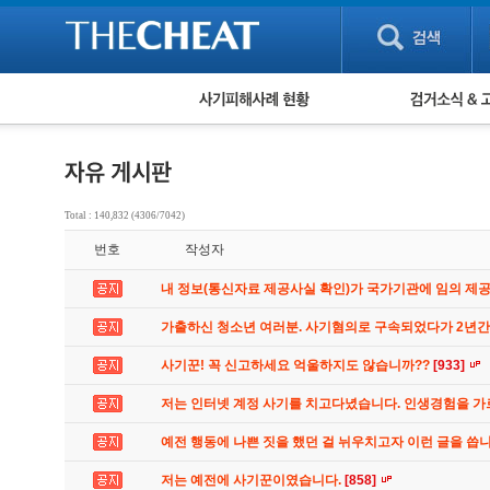
피해사례 현황
검거 소식
직거래 피해사례
고맙습니다! 감
게임 · 비실물 피해사례
스팸 피해사례
암호화폐 피해사례
Total : 140,832 (4306/7042)
보이스피싱 피해사례
번호
작성자
유해사이트 목록
비공개 피해사례
내 정보(통신자료 제공사실 확인)가 국가기관에 임의 제
워킹홀리데이 피해사례
가출하신 청소년 여러분. 사기혐의로 구속되었다가 2년
사기꾼! 꼭 신고하세요 억울하지도 않습니까??
[933]
저는 인터넷 계정 사기를 치고다녔습니다. 인생경험을 
예전 행동에 나쁜 짓을 했던 걸 뉘우치고자 이런 글을 씁
저는 예전에 사기꾼이였습니다.
[858]