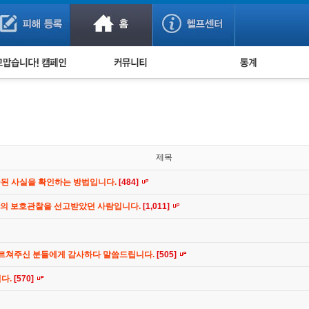
사기 예방했어요!
누적 피해사례 통계
사의 마음 전하기
자유게시판
피해물품명 통계
사기뉴스 브리핑
지역·통신사 통계
사건 사진 자료
은행 일별 피해등록 
사기방지 아이디어
제목
신종사기 주의 정보
공된 사실을 확인하는 방법입니다.
[484]
전문가 칼럼
간의 보호관찰을 선고받았던 사람입니다.
[1,011]
금융사기 관련 영상
가르쳐주신 분들에게 감사하다 말씀드립니다.
[505]
니다.
[570]