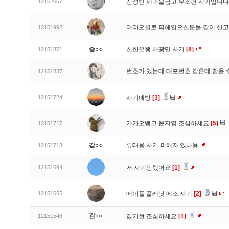
12152057
진성빈 새마을금고 무조건 사기입니
마리오클로 피해입으신분들 같이 신
12151992
즐○○
신한은행 채광민 사기
[8]
12151871
번호가 있는데 대포번호 같은데 잡을 
12151837
12151724
사기예방
[3]
카카오뱅크 윤지영 조심하세요
[5]
12151717
감○○
류태웅 사기 피해자 있나용
12151713
12151694
저 사기당했어요
[1]
12151665
메이플 플래닛 메소 사기
[2]
감○○
12151548
김기현 조심하세요
[1]