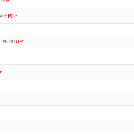
다
고해요
[6]
수 있나요
[2]