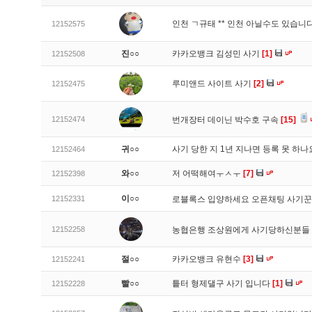
인천 ㄱ규태 ** 인천 아닐수도 있습니
12152575
진○○
카카오뱅크 김성민 사기
[1]
12152508
루미앤드 사이트 사기
[2]
12152475
12152474
번개장터 데이닌 박수호 구속
[15]
귀○○
사기 당한 지 1년 지나면 등록 못 하
12152464
와○○
저 어떡해여ㅜㅅㅜ
[7]
12152398
이○○
12152331
로블록스 입양하세요 오픈채팅 사기꾼
12152258
농협은행 조상원에게 사기당하신분들
절○○
카카오뱅크 유현수
[3]
12152241
빨○○
틑터 형제댈구 사기 입니다
[1]
12152228